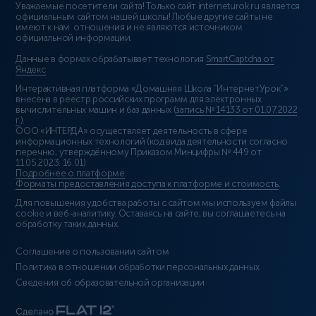
Уважаемые посетители сайта! Только сайт interneturok.ru является
официальным сайтом нашей школы! Любые другие сайты не
имеют к нам отношения и не являются источником
официальной информации.
Данные в формах обрабатывает технология
SmartCaptcha от
Яндекс
Интерактивная платформа «Домашняя Школа “ИнтернетУрок”»
внесена в реестр российских программ для электронных
вычислительных машин и баз данных (
запись № 14133 от 01.07.2022
г.
).
ООО «ИНТЕРДА» осуществляет деятельность в сфере
информационных технологий (код вида деятельности согласно
перечню, утверждённому Приказом Минцифры № 449 от
11.05.2023: 16.01)
Подробнее о платформе
.
Форматы предоставления доступа к платформе и стоимость
.
Для повышения удобства работы с сайтом мы используем файлы
cookie и веб-аналитику. Оставаясь на сайте, вы соглашаетесь на
обработку таких данных.
Соглашение о пользовании сайтом
Политика в отношении обработки персональных данных
Сведения об образовательной организации