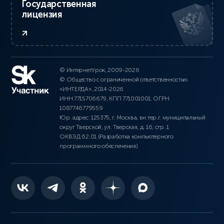
Государственная
лицензия
© ИнтернетУрок, 2009-2026
© Общество с ограниченной ответственностью
«ИНТЕРДА», 2014-2026
ИНН 7715706679, КПП 771001001, ОГРН
1087746779559
Юр. адрес: 125375, г. Москва, вн.тер.г. муниципальный
округ Тверской, ул. Тверская, д. 16, стр. 1
ОКВЭД 62.01 (Разработка компьютерного
программного обеспечения)