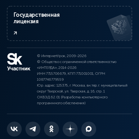
Государственная
лицензия
© ИнтернетУрок, 2009-2026
© Общество с ограниченной ответственностью
«ИНТЕРДА», 2014-2026
ИНН 7715706679, КПП 771001001, ОГРН
1087746779559
Юр. адрес: 125375, г. Москва, вн.тер.г. муниципальный
округ Тверской, ул. Тверская, д. 16, стр. 1
ОКВЭД 62.01 (Разработка компьютерного
программного обеспечения)