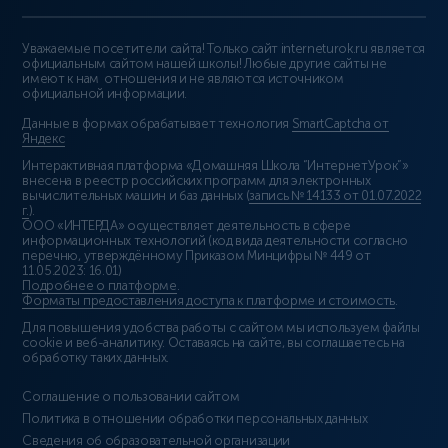
Уважаемые посетители сайта! Только сайт interneturok.ru является
официальным сайтом нашей школы! Любые другие сайты не
имеют к нам отношения и не являются источником
официальной информации.
Данные в формах обрабатывает технология
SmartCaptcha от
Яндекс
Интерактивная платформа «Домашняя Школа “ИнтернетУрок”»
внесена в реестр российских программ для электронных
вычислительных машин и баз данных (
запись № 14133 от 01.07.2022
г.
).
ООО «ИНТЕРДА» осуществляет деятельность в сфере
информационных технологий (код вида деятельности согласно
перечню, утверждённому Приказом Минцифры № 449 от
11.05.2023: 16.01)
Подробнее о платформе
.
Форматы предоставления доступа к платформе и стоимость
.
Для повышения удобства работы с сайтом мы используем файлы
cookie и веб-аналитику. Оставаясь на сайте, вы соглашаетесь на
обработку таких данных.
Соглашение о пользовании сайтом
Политика в отношении обработки персональных данных
Сведения об образовательной организации