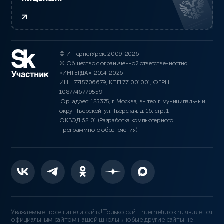
© ИнтернетУрок, 2009-2026
© Общество с ограниченной ответственностью
«ИНТЕРДА», 2014-2026
ИНН 7715706679, КПП 771001001, ОГРН
1087746779559
Юр. адрес: 125375, г. Москва, вн.тер.г. муниципальный
округ Тверской, ул. Тверская, д. 16, стр. 1
ОКВЭД 62.01 (Разработка компьютерного
программного обеспечения)
Уважаемые посетители сайта! Только сайт interneturok.ru является
официальным сайтом нашей школы! Любые другие сайты не