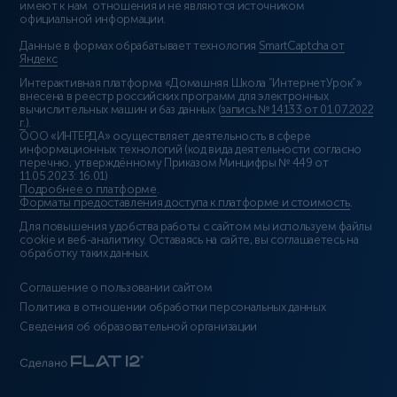
имеют к нам отношения и не являются источником
официальной информации.
Данные в формах обрабатывает технология
SmartCaptcha от
Яндекс
Интерактивная платформа «Домашняя Школа “ИнтернетУрок”»
внесена в реестр российских программ для электронных
вычислительных машин и баз данных (
запись № 14133 от 01.07.2022
г.
).
ООО «ИНТЕРДА» осуществляет деятельность в сфере
информационных технологий (код вида деятельности согласно
перечню, утверждённому Приказом Минцифры № 449 от
11.05.2023: 16.01)
Подробнее о платформе
.
Форматы предоставления доступа к платформе и стоимость
.
Для повышения удобства работы с сайтом мы используем файлы
cookie и веб-аналитику. Оставаясь на сайте, вы соглашаетесь на
обработку таких данных.
Соглашение о пользовании сайтом
Политика в отношении обработки персональных данных
Сведения об образовательной организации