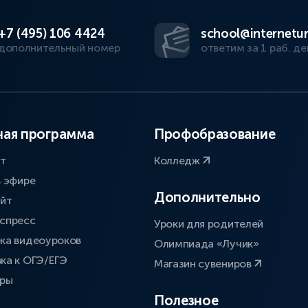
+7 (495) 106 4424
school@internetur
дополнительный номер
ответим за 1 раб. де
ая программа
Профобразование
ат
Колледж
в эфире
Дополнительно
айт
спресс
Уроки для родителей
ка видеоуроков
Олимпиада «Лучик»
ка к ОГЭ/ЕГЭ
Магазин сувениров
оры
Полезное