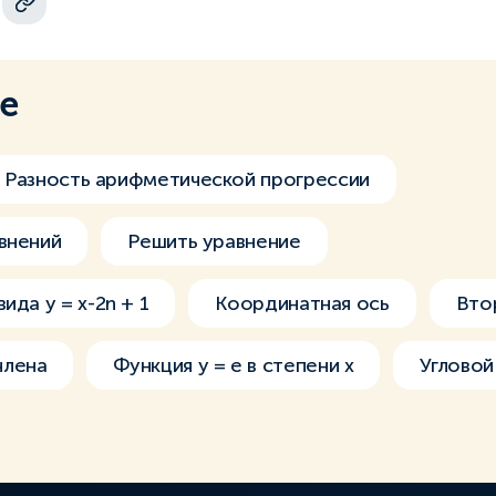
ме
Разность арифметической прогрессии
внений
Решить уравнение
ида y = x-2n + 1
Координатная ось
Вто
члена
Функция y = e в степени x
Углово