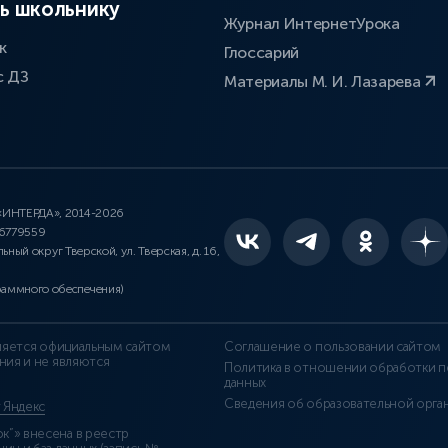
ь школьнику
Журнал ИнтернетУрока
к
Глоссарий
с ДЗ
Материалы М. И. Лазарева
 «ИНТЕРДА», 2014-2026
46779559
льный округ Тверской, ул. Тверская, д. 16,
раммного обеспечения)
является официальным сайтом
Соглашение о пользовании сайтом
ния и не являются
Политика в отношении обработки п
данных
Сведения об образовательной орга
т Яндекс
”» внесена в реестр