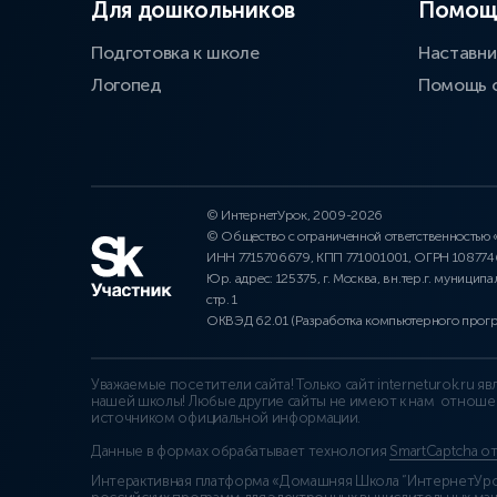
Для дошкольников
Помощ
Подготовка к школе
Наставни
Логопед
Помощь 
© ИнтернетУрок, 2009-2026
© Общество с ограниченной ответственностью
ИНН 7715706679, КПП 771001001, ОГРН 10877
Юр. адрес: 125375, г. Москва, вн.тер.г. муниципа
стр. 1
ОКВЭД 62.01 (Разработка компьютерного прог
Уважаемые посетители сайта! Только сайт interneturok.ru 
нашей школы! Любые другие сайты не имеют к нам отноше
источником официальной информации.
Данные в формах обрабатывает технология
SmartCaptcha о
Интерактивная платформа «Домашняя Школа “ИнтернетУрок