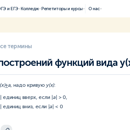
ГЭ и ЕГЭ
Колледж
Репетиторы и курсы
О нас
все термины
построений функций вида y(
(x)±a
, надо кривую
y(x)
:
|
единиц вверх, если
|a|
> 0,
|
единиц вниз, если
|a|
< 0