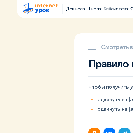
Дошкола
Школа
Библиотека
О
Смотреть 
Правило 
Чтобы получить
y
сдвинуть на
|a
сдвинуть на
|a