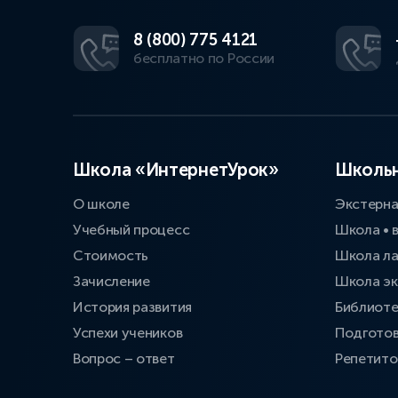
8 (800) 775 4121
бесплатно по России
Школа «ИнтернетУрок»
Школьн
О школе
Экстерн
Учебный процесс
Школа • 
Стоимость
Школа л
Зачисление
Школа эк
История развития
Библиоте
Успехи учеников
Подготов
Вопрос – ответ
Репетит