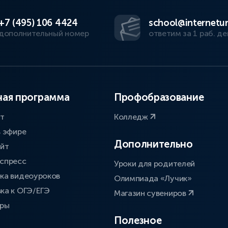
+7 (495) 106 4424
school@internetur
дополнительный номер
ответим за 1 раб. де
ая программа
Профобразование
ат
Колледж
в эфире
Дополнительно
айт
спресс
Уроки для родителей
ка видеоуроков
Олимпиада «Лучик»
ка к ОГЭ/ЕГЭ
Магазин сувениров
оры
Полезное