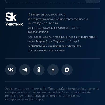
© ИнтернетУрок, 2009-2026
© Общество с ограниченной ответственностью
«ИНТЕРДА», 2014-2026
ИНН 7715706679, КПП 771001001, ОГРН
1087746779559
Юр. адрес: 125375, г. Москва, вн.тер.г. муниципальный
округ Тверской, ул. Тверская, д. 16, стр. 1
ОКВЭД 62.01 (Разработка компьютерного
программного обеспечения)
Уважаемые посетители сайта! Только сайт interneturok.ru является
официальным сайтом нашей школы! Любые другие сайты не
имеют к нам отношения и не являются источником
официальной информации.