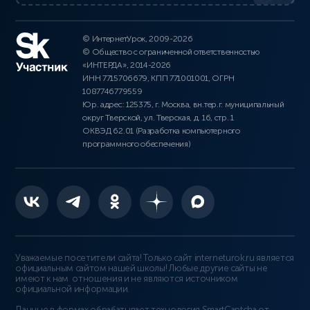
© ИнтернетУрок, 2009-2026
© Общество с ограниченной ответственностью
«ИНТЕРДА», 2014-2026
ИНН 7715706679, КПП 771001001, ОГРН
1087746779559
Юр. адрес: 125375, г. Москва, вн.тер.г. муниципальный
округ Тверской, ул. Тверская, д. 16, стр. 1
ОКВЭД 62.01 (Разработка компьютерного
программного обеспечения)
Уважаемые посетители сайта! Только сайт interneturok.ru является
официальным сайтом нашей школы! Любые другие сайты не
имеют к нам отношения и не являются источником
официальной информации.