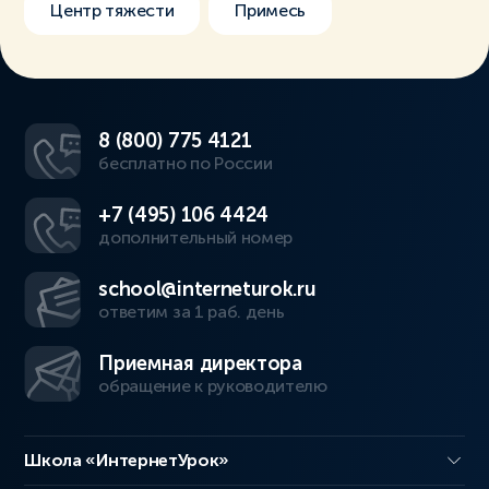
Центр тяжести
Примесь
8 (800) 775 4121
бесплатно по России
+7 (495) 106 4424
дополнительный номер
school@interneturok.ru
ответим за 1 раб. день
Приемная директора
обращение к руководителю
Школа «ИнтернетУрок»