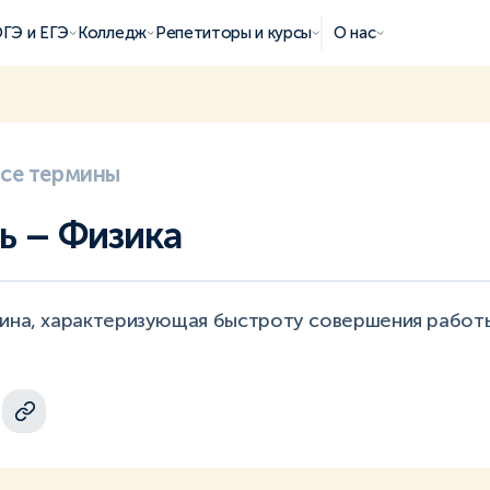
ГЭ и ЕГЭ
Колледж
Репетиторы и курсы
О нас
все термины
 – Физика
чина, характеризующая быстроту совершения работ