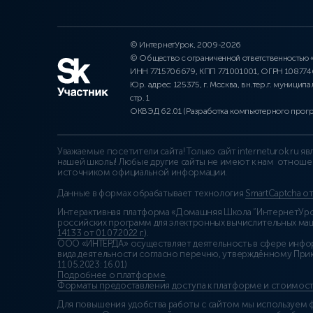
© ИнтернетУрок, 2009-2026
© Общество с ограниченной ответственностью
ИНН 7715706679, КПП 771001001, ОГРН 10877
Юр. адрес: 125375, г. Москва, вн.тер.г. муниципа
стр. 1
ОКВЭД 62.01 (Разработка компьютерного прог
Уважаемые посетители сайта! Только сайт interneturok.ru 
нашей школы! Любые другие сайты не имеют к нам отноше
источником официальной информации.
Данные в формах обрабатывает технология
SmartCaptcha о
Интерактивная платформа «Домашняя Школа “ИнтернетУрок
российских программ для электронных вычислительных маши
14133 от 01.07.2022 г.
).
ООО «ИНТЕРДА» осуществляет деятельность в сфере инфо
вида деятельности согласно перечню, утверждённому При
11.05.2023: 16.01)
Подробнее о платформе
.
Форматы предоставления доступа к платформе и стоимост
Для повышения удобства работы с сайтом мы используем ф