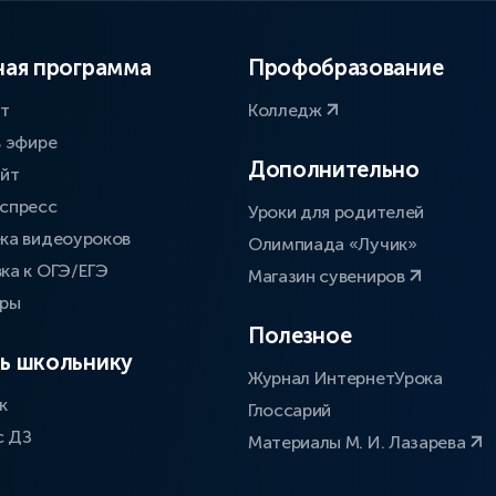
ая программа
Профобразование
ат
Колледж
в эфире
Дополнительно
айт
спресс
Уроки для родителей
ка видеоуроков
Олимпиада «Лучик»
ка к ОГЭ/ЕГЭ
Магазин сувениров
оры
Полезное
ь школьнику
Журнал ИнтернетУрока
к
Глоссарий
с ДЗ
Материалы М. И. Лазарева