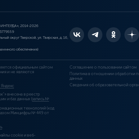
 «ИНТЕРДА», 2014-2026
46779559
льный округ Тверской, ул. Тверская, д. 16,
раммного обеспечения)
является официальным сайтом
Соглашение о пользовании сайтом
ния и не являются
Политика в отношении обработки п
данных
Сведения об образовательной орга
т Яндекс
”» внесена в реестр
н и баз данных (
запись №
рмационных технологий (код
казом Минцифры № 449 от
ь
.
айлы cookie и веб-