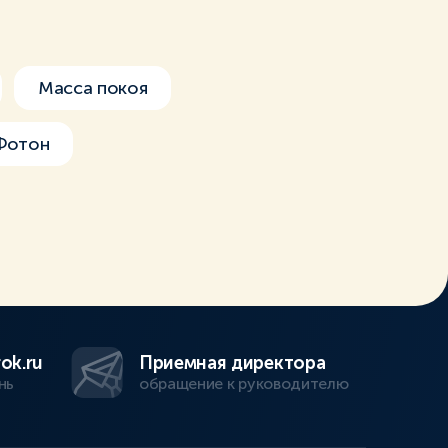
Масса покоя
Фотон
ok.ru
Приемная директора
нь
обращение к руководителю