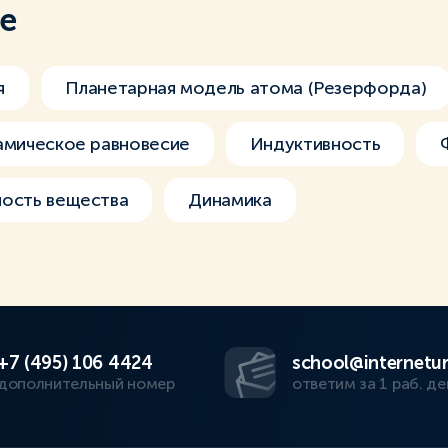
ме
я
Планетарная модель атома (Резерфорда)
амическое равновесие
Индуктивность
ость вещества
Динамика
+7 (495) 106 4424
school@internetur
дополнительный номер
ответим за 1 раб. де