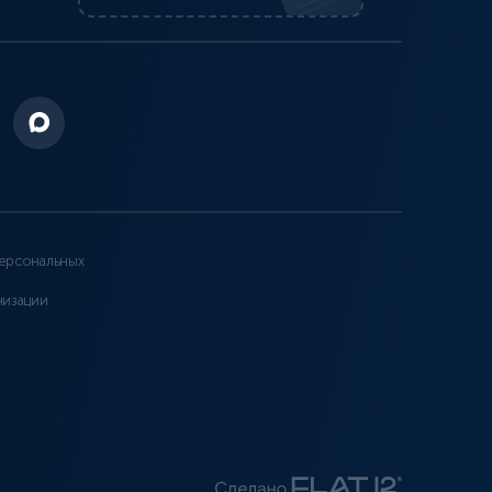
ерсональных
низации