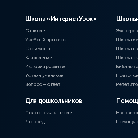
Школа «ИнтернетУрок»
Школьн
О школе
Экстерн
Учебный процесс
Школа • 
Стоимость
Школа л
Зачисление
Школа эк
История развития
Библиоте
Успехи учеников
Подготов
Вопрос – ответ
Репетит
Для дошкольников
Помощ
Подготовка к школе
Наставни
Логопед
Помощь 