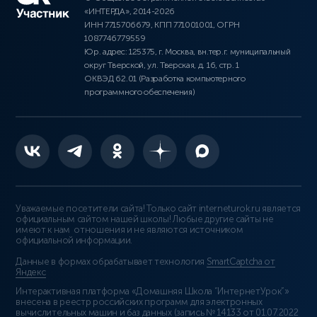
«ИНТЕРДА», 2014-2026
ИНН 7715706679, КПП 771001001, ОГРН
1087746779559
Юр. адрес: 125375, г. Москва, вн.тер.г. муниципальный
округ Тверской, ул. Тверская, д. 16, стр. 1
ОКВЭД 62.01 (Разработка компьютерного
программного обеспечения)
Уважаемые посетители сайта! Только сайт interneturok.ru является
официальным сайтом нашей школы! Любые другие сайты не
имеют к нам отношения и не являются источником
официальной информации.
Данные в формах обрабатывает технология
SmartCaptcha от
Яндекс
Интерактивная платформа «Домашняя Школа “ИнтернетУрок”»
внесена в реестр российских программ для электронных
вычислительных машин и баз данных (
запись № 14133 от 01.07.2022