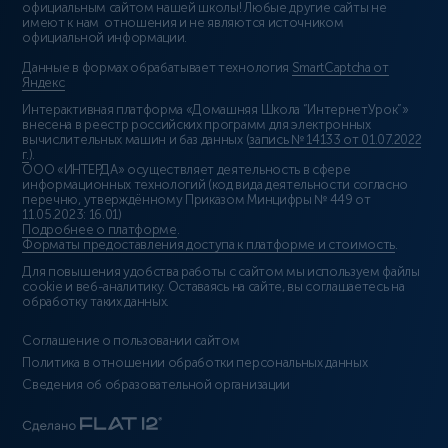
официальным сайтом нашей школы! Любые другие сайты не
имеют к нам отношения и не являются источником
официальной информации.
Данные в формах обрабатывает технология
SmartCaptcha от
Яндекс
Интерактивная платформа «Домашняя Школа “ИнтернетУрок”»
внесена в реестр российских программ для электронных
вычислительных машин и баз данных (
запись № 14133 от 01.07.2022
г.
).
ООО «ИНТЕРДА» осуществляет деятельность в сфере
информационных технологий (код вида деятельности согласно
перечню, утверждённому Приказом Минцифры № 449 от
11.05.2023: 16.01)
Подробнее о платформе
.
Форматы предоставления доступа к платформе и стоимость
.
Для повышения удобства работы с сайтом мы используем файлы
cookie и веб-аналитику. Оставаясь на сайте, вы соглашаетесь на
обработку таких данных.
Соглашение о пользовании сайтом
Политика в отношении обработки персональных данных
Сведения об образовательной организации