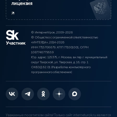
лицензия
© ИнтернетУрок, 2009-2026
© Общество с ограниченной ответственностью
«ИНТЕРДА», 2014-2026
ИНН 7715706679, КПП 771001001, ОГРН
1087746779559
Юр. адрес: 125375, г. Москва, вн.тер.г. муниципальный
округ Тверской, ул. Тверская, д. 16, стр. 1
ОКВЭД 62.01 (Разработка компьютерного
программного обеспечения)
Уважаемые посетители сайта! Только сайт interneturok.ru является