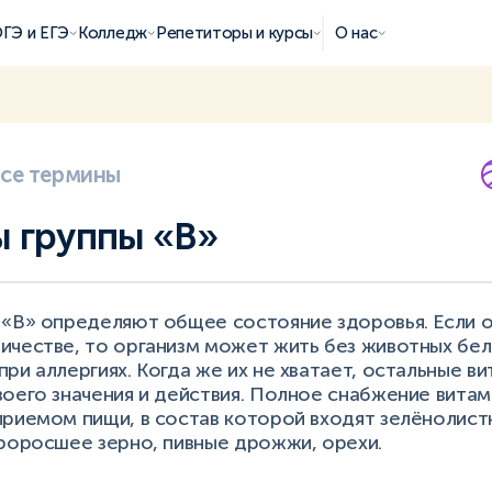
ГЭ и ЕГЭ
Колледж
Репетиторы и курсы
О нас
все термины
 группы «В»
 «В» определяют общее состояние здоровья. Если о
честве, то организм может жить без животных бел
ри аллергиях. Когда же их не хватает, остальные в
оего значения и действия. Полное снабжение витам
приемом пищи, в состав которой входят зелёнолист
проросшее зерно, пивные дрожжи, орехи.