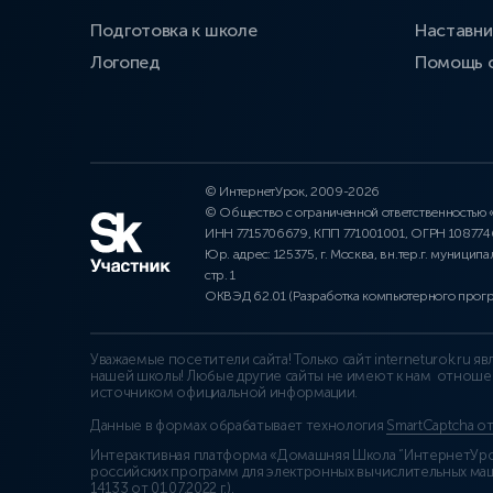
Подготовка к школе
Наставни
Логопед
Помощь 
© ИнтернетУрок, 2009-2026
© Общество с ограниченной ответственностью
ИНН 7715706679, КПП 771001001, ОГРН 10877
Юр. адрес: 125375, г. Москва, вн.тер.г. муниципа
стр. 1
ОКВЭД 62.01 (Разработка компьютерного прог
Уважаемые посетители сайта! Только сайт interneturok.ru 
нашей школы! Любые другие сайты не имеют к нам отноше
источником официальной информации.
Данные в формах обрабатывает технология
SmartCaptcha о
Интерактивная платформа «Домашняя Школа “ИнтернетУрок
российских программ для электронных вычислительных маши
14133 от 01.07.2022 г.
).