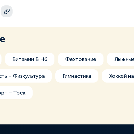
ме
Витамин В H6
Фехтование
Лыжные
сть – Физкультура
Гимнастика
Хоккей на
рт – Трек