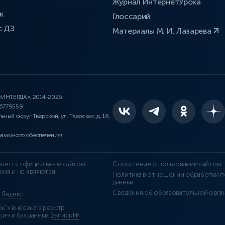
Журнал ИнтернетУрока
к
Глоссарий
с ДЗ
Материалы М. И. Лазарева
 «ИНТЕРДА», 2014-2026
46779559
льный округ Тверской, ул. Тверская, д. 16,
раммного обеспечения)
является официальным сайтом
Соглашение о пользовании сайтом
ния и не являются
Политика в отношении обработки п
данных
Сведения об образовательной орга
т Яндекс
”» внесена в реестр
н и баз данных (
запись №