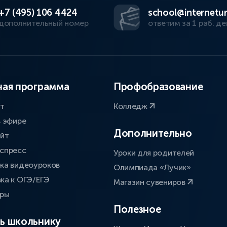
+7 (495) 106 4424
school@internetur
дополнительный номер
ответим за 1 раб. де
ая программа
Профобразование
ат
Колледж
в эфире
Дополнительно
айт
спресс
Уроки для родителей
ка видеоуроков
Олимпиада «Лучик»
ка к ОГЭ/ЕГЭ
Магазин сувениров
оры
Полезное
ь школьнику