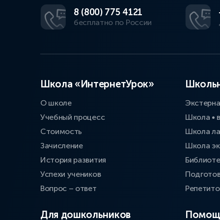
8 (800) 775 4121
бесплатно по России
Школа «ИнтернетУрок»
Школьн
О школе
Экстерн
Учебный процесс
Школа • 
Стоимость
Школа л
Зачисление
Школа эк
История развития
Библиоте
Успехи учеников
Подготов
Вопрос – ответ
Репетит
Для дошкольников
Помощ