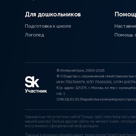
Для дошкольников
Помощ
Подготовка к школе
Наставни
Логопед
Помощь 
© ИнтернетУрок, 2009-2026
© Общество с ограниченной ответственностью
ИНН 7715706679, КПП 771001001, ОГРН 10877
Юр. адрес: 125375, г. Москва, вн.тер.г. муниципа
стр. 1
ОКВЭД 62.01 (Разработка компьютерного прог
Уважаемые посетители сайта! Только сайт interneturok.ru 
нашей школы! Любые другие сайты не имеют к нам отноше
источником официальной информации.
Данные в формах обрабатывает технология
SmartCaptcha о