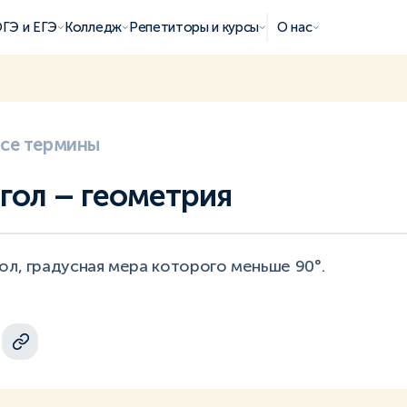
ГЭ и ЕГЭ
Колледж
Репетиторы и курсы
О нас
все термины
гол – геометрия
ол, градусная мера которого меньше 90°.