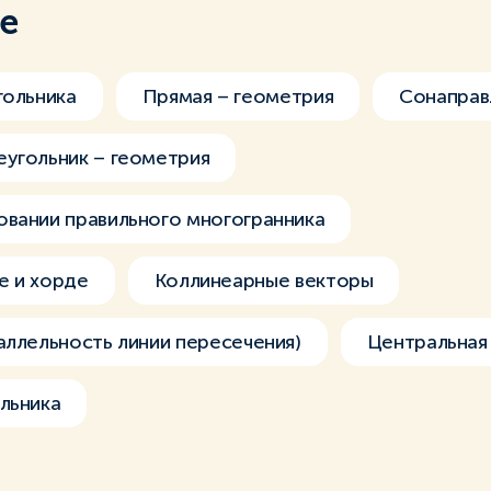
ме
гольника
Прямая – геометрия
Сонаправ
угольник – геометрия
вании правильного многогранника
е и хорде
Коллинеарные векторы
аллельность линии пересечения)
Центральная
льника