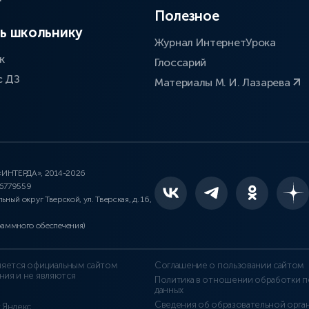
Полезное
ь школьнику
Журнал ИнтернетУрока
к
Глоссарий
с ДЗ
Материалы М. И. Лазарева
 «ИНТЕРДА», 2014-2026
46779559
льный округ Тверской, ул. Тверская, д. 16,
раммного обеспечения)
является официальным сайтом
Соглашение о пользовании сайтом
ния и не являются
Политика в отношении обработки п
данных
Сведения об образовательной орга
т Яндекс