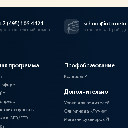
+7 (495) 106 4424
school@internetur
дополнительный номер
ответим за 1 раб. де
ая программа
Профобразование
ат
Колледж
в эфире
Дополнительно
айт
спресс
Уроки для родителей
ка видеоуроков
Олимпиада «Лучик»
ка к ОГЭ/ЕГЭ
Магазин сувениров
оры