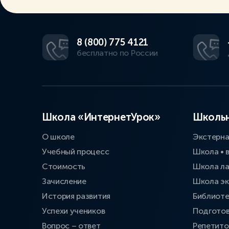
8 (800) 775 4121
бесплатно по России
Школа «ИнтернетУрок»
Школьн
О школе
Экстерн
Учебный процесс
Школа • 
Стоимость
Школа л
Зачисление
Школа эк
История развития
Библиоте
Успехи учеников
Подготов
Вопрос – ответ
Репетит