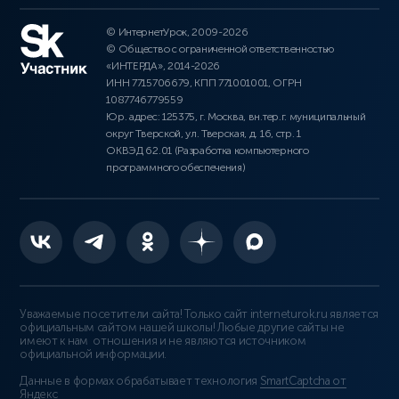
© ИнтернетУрок, 2009-2026
© Общество с ограниченной ответственностью
«ИНТЕРДА», 2014-2026
ИНН 7715706679, КПП 771001001, ОГРН
1087746779559
Юр. адрес: 125375, г. Москва, вн.тер.г. муниципальный
округ Тверской, ул. Тверская, д. 16, стр. 1
ОКВЭД 62.01 (Разработка компьютерного
программного обеспечения)
Уважаемые посетители сайта! Только сайт interneturok.ru является
официальным сайтом нашей школы! Любые другие сайты не
имеют к нам отношения и не являются источником
официальной информации.
Данные в формах обрабатывает технология
SmartCaptcha от
Яндекс