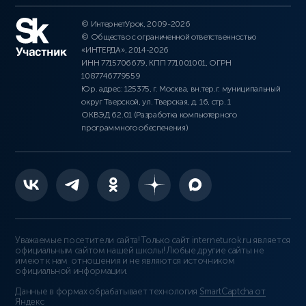
© ИнтернетУрок, 2009-2026
© Общество с ограниченной ответственностью
«ИНТЕРДА», 2014-2026
ИНН 7715706679, КПП 771001001, ОГРН
1087746779559
Юр. адрес: 125375, г. Москва, вн.тер.г. муниципальный
округ Тверской, ул. Тверская, д. 16, стр. 1
ОКВЭД 62.01 (Разработка компьютерного
программного обеспечения)
Уважаемые посетители сайта! Только сайт interneturok.ru является
официальным сайтом нашей школы! Любые другие сайты не
имеют к нам отношения и не являются источником
официальной информации.
Данные в формах обрабатывает технология
SmartCaptcha от
Яндекс