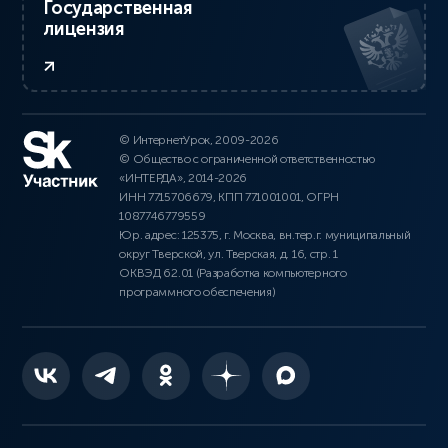
Государственная
лицензия
© ИнтернетУрок, 2009-2026
© Общество с ограниченной ответственностью
«ИНТЕРДА», 2014-2026
ИНН 7715706679, КПП 771001001, ОГРН
1087746779559
Юр. адрес: 125375, г. Москва, вн.тер.г. муниципальный
округ Тверской, ул. Тверская, д. 16, стр. 1
ОКВЭД 62.01 (Разработка компьютерного
программного обеспечения)