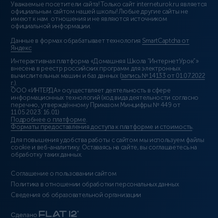
Уважаемые посетители сайта! Только сайт interneturok.ru является
официальным сайтом нашей школы! Любые другие сайты не
имеют к нам отношения и не являются источником
официальной информации.
Данные в формах обрабатывает технология
SmartCaptcha от
Яндекс
Интерактивная платформа «Домашняя Школа “ИнтернетУрок”»
внесена в реестр российских программ для электронных
вычислительных машин и баз данных (
запись № 14133 от 01.07.2022
г.
).
ООО «ИНТЕРДА» осуществляет деятельность в сфере
информационных технологий (код вида деятельности согласно
перечню, утверждённому Приказом Минцифры № 449 от
11.05.2023: 16.01)
Подробнее о платформе
.
Форматы предоставления доступа к платформе и стоимость
.
Для повышения удобства работы с сайтом мы используем файлы
cookie и веб-аналитику. Оставаясь на сайте, вы соглашаетесь на
обработку таких данных.
Соглашение о пользовании сайтом
Политика в отношении обработки персональных данных
Сведения об образовательной организации