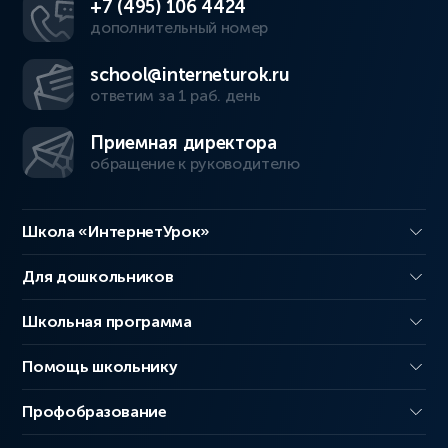
+7 (495) 106 4424
дополнительный номер
school@interneturok.ru
ответим за 1 раб. день
Приемная директора
обращение к руководителю
Школа «ИнтернетУрок»
Для дошкольников
Школьная программа
Помощь школьнику
Профобразование