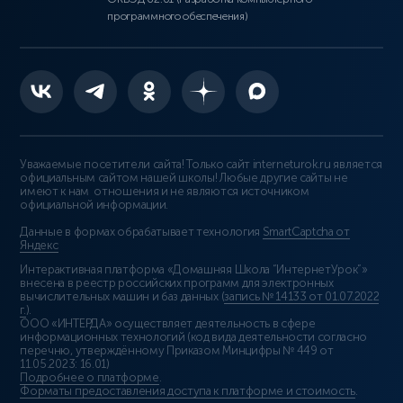
программного обеспечения)
Уважаемые посетители сайта! Только сайт interneturok.ru является
официальным сайтом нашей школы! Любые другие сайты не
имеют к нам отношения и не являются источником
официальной информации.
Данные в формах обрабатывает технология
SmartCaptcha от
Яндекс
Интерактивная платформа «Домашняя Школа “ИнтернетУрок”»
внесена в реестр российских программ для электронных
вычислительных машин и баз данных (
запись № 14133 от 01.07.2022
г.
).
ООО «ИНТЕРДА» осуществляет деятельность в сфере
информационных технологий (код вида деятельности согласно
перечню, утверждённому Приказом Минцифры № 449 от
11.05.2023: 16.01)
Подробнее о платформе
.
Форматы предоставления доступа к платформе и стоимость
.