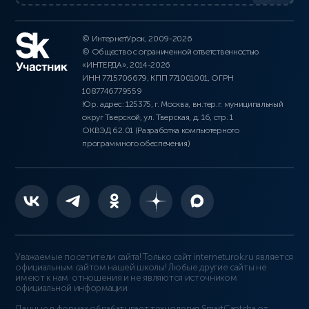
© ИнтернетУрок, 2009-2026
© Общество с ограниченной ответственностью
«ИНТЕРДА», 2014-2026
ИНН 7715706679, КПП 771001001, ОГРН
1087746779559
Юр. адрес: 125375, г. Москва, вн.тер.г. муниципальный
округ Тверской, ул. Тверская, д. 16, стр. 1
ОКВЭД 62.01 (Разработка компьютерного
программного обеспечения)
Уважаемые посетители сайта! Только сайт interneturok.ru является
официальным сайтом нашей школы! Любые другие сайты не
имеют к нам отношения и не являются источником
официальной информации.