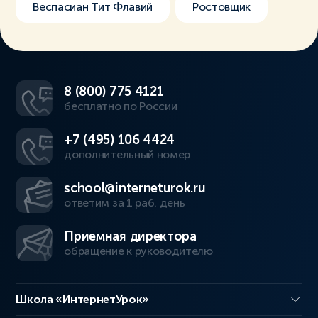
Веспасиан Тит Флавий
Ростовщик
8 (800) 775 4121
бесплатно по России
+7 (495) 106 4424
дополнительный номер
school@interneturok.ru
ответим за 1 раб. день
Приемная директора
обращение к руководителю
Школа «ИнтернетУрок»