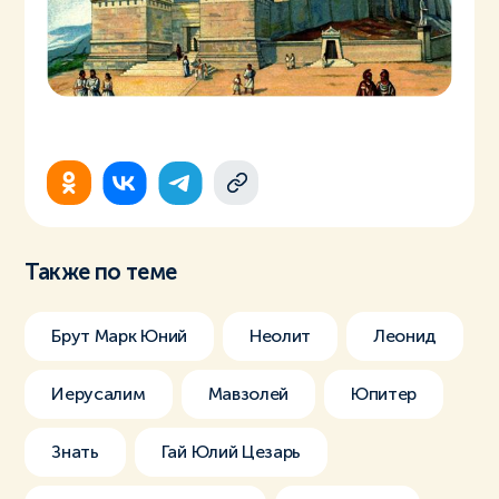
Также по теме
Брут Марк Юний
Неолит
Леонид
Иерусалим
Мавзолей
Юпитер
Знать
Гай Юлий Цезарь