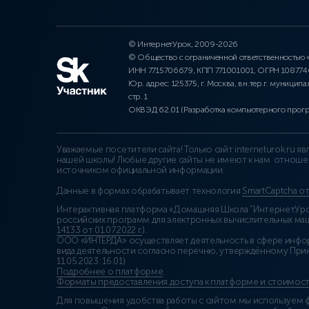
© ИнтернетУрок, 2009-2026
© Общество с ограниченной ответственностью
ИНН 7715706679, КПП 771001001, ОГРН 10877
Юр. адрес: 125375, г. Москва, вн.тер.г. муниципа
стр. 1
ОКВЭД 62.01 (Разработка компьютерного прог
Уважаемые посетители сайта! Только сайт interneturok.ru 
нашей школы! Любые другие сайты не имеют к нам отноше
источником официальной информации.
Данные в формах обрабатывает технология
SmartCaptcha о
Интерактивная платформа «Домашняя Школа “ИнтернетУрок
российских программ для электронных вычислительных маши
14133 от 01.07.2022 г.
).
ООО «ИНТЕРДА» осуществляет деятельность в сфере инфо
вида деятельности согласно перечню, утверждённому При
11.05.2023: 16.01)
Подробнее о платформе
.
Форматы предоставления доступа к платформе и стоимост
Для повышения удобства работы с сайтом мы используем ф