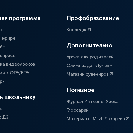
ая программа
Профобразование
ат
Колледж
в эфире
Дополнительно
айт
спресс
Уроки для родителей
ка видеоуроков
Олимпиада «Лучик»
ка к ОГЭ/ЕГЭ
Магазин сувениров
оры
Полезное
ь школьнику
Журнал ИнтернетУрока
к
Глоссарий
с ДЗ
Материалы М. И. Лазарева