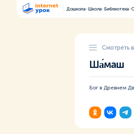
Дошкола
Школа
Библиотека
О
Смотреть 
Ша́маш
Бог в Древнем Дв