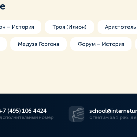
ме
н – История
Троя (Илион)
Аристотель
Медуза Горгона
Форум – История
+7 (495) 106 4424
school@internetur
дополнительный номер
ответим за 1 раб. де