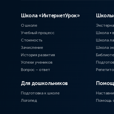
Школа «ИнтернетУрок»
Школьн
О школе
Экстерн
Учебный процесс
Школа • 
Стоимость
Школа л
Зачисление
Школа эк
История развития
Библиоте
Успехи учеников
Подготов
Вопрос – ответ
Репетит
Для дошкольников
Помощ
Подготовка к школе
Наставни
Логопед
Помощь 