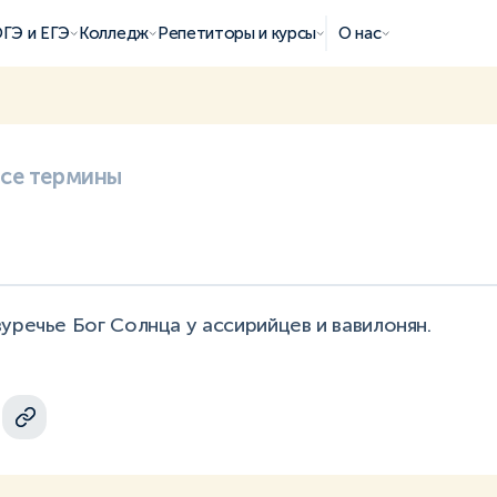
ГЭ и ЕГЭ
Колледж
Репетиторы и курсы
О нас
все термины
уречье Бог Солнца у ассирийцев и вавилонян.