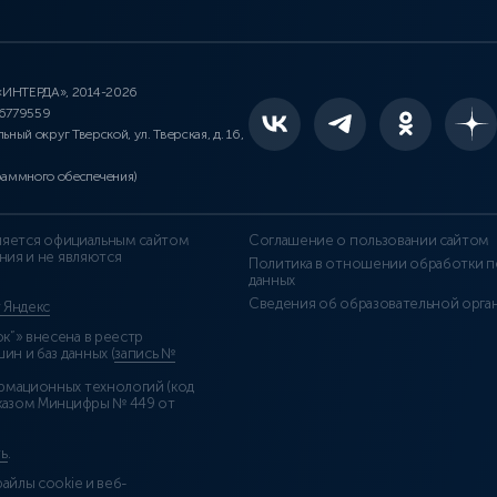
 «ИНТЕРДА», 2014-2026
46779559
льный округ Тверской, ул. Тверская, д. 16,
раммного обеспечения)
является официальным сайтом
Соглашение о пользовании сайтом
ния и не являются
Политика в отношении обработки п
данных
Сведения об образовательной орга
т Яндекс
”» внесена в реестр
н и баз данных (
запись №
рмационных технологий (код
казом Минцифры № 449 от
ь
.
айлы cookie и веб-