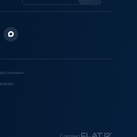
ерсональных
низации