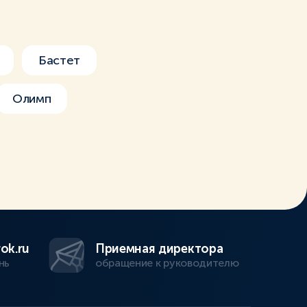
Бастет
Олимп
ok.ru
Приемная директора
нь
обращение к руководителю