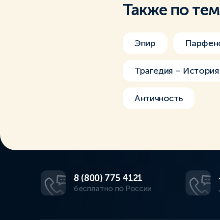
Также по те
Эпир
Парфено
Трагедия – История
Античность
8 (800) 775 4121
бесплатно по России