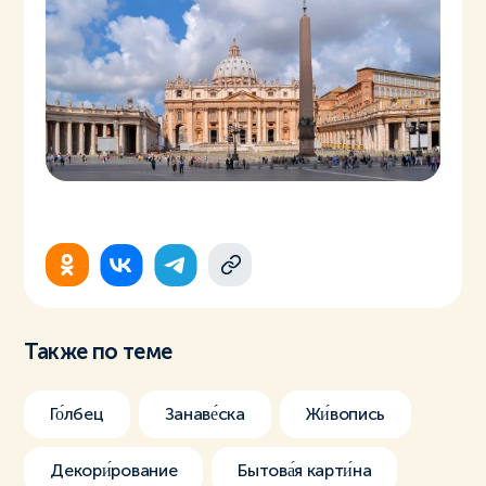
Также по теме
Го́лбец
Занаве́ска
Жи́вопись
Декори́рование
Бытова́я карти́на