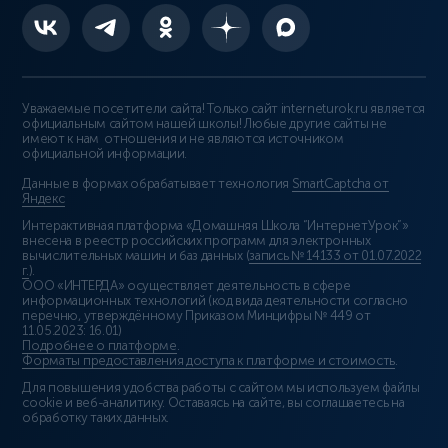
Уважаемые посетители сайта! Только сайт interneturok.ru является
официальным сайтом нашей школы! Любые другие сайты не
имеют к нам отношения и не являются источником
официальной информации.
Данные в формах обрабатывает технология
SmartCaptcha от
Яндекс
Интерактивная платформа «Домашняя Школа “ИнтернетУрок”»
внесена в реестр российских программ для электронных
вычислительных машин и баз данных (
запись № 14133 от 01.07.2022
г.
).
ООО «ИНТЕРДА» осуществляет деятельность в сфере
информационных технологий (код вида деятельности согласно
перечню, утверждённому Приказом Минцифры № 449 от
11.05.2023: 16.01)
Подробнее о платформе
.
Форматы предоставления доступа к платформе и стоимость
.
Для повышения удобства работы с сайтом мы используем файлы
cookie и веб-аналитику. Оставаясь на сайте, вы соглашаетесь на
обработку таких данных.