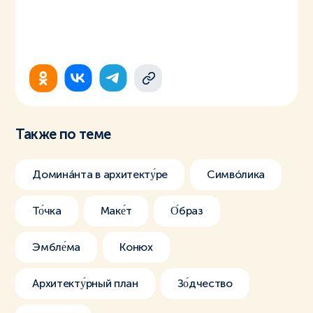
Также по теме
Доминáнта в архитекту́ре
Симвóлика
То́чка
Маке́т
О́браз
Эмбле́ма
Конюх
Архитекту́рный план
Зо́дчество