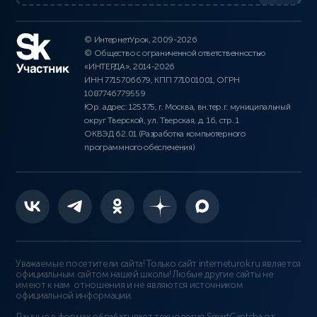
© ИнтернетУрок, 2009-2026
© Общество с ограниченной ответственностью
«ИНТЕРДА», 2014-2026
ИНН 7715706679, КПП 771001001, ОГРН
1087746779559
Юр. адрес: 125375, г. Москва, вн.тер.г. муниципальный
округ Тверской, ул. Тверская, д. 16, стр. 1
ОКВЭД 62.01 (Разработка компьютерного
программного обеспечения)
Уважаемые посетители сайта! Только сайт interneturok.ru является
официальным сайтом нашей школы! Любые другие сайты не
имеют к нам отношения и не являются источником
официальной информации.
Данные в формах обрабатывает технология
SmartCaptcha от