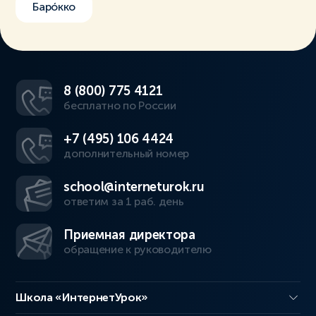
Барóкко
8 (800) 775 4121
бесплатно по России
+7 (495) 106 4424
дополнительный номер
school@interneturok.ru
ответим за 1 раб. день
Приемная директора
обращение к руководителю
Школа «ИнтернетУрок»