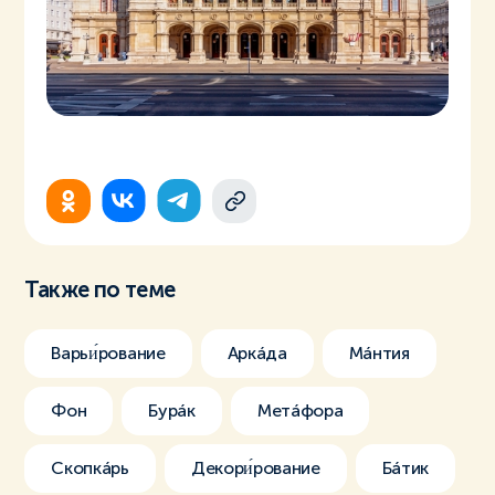
Также по теме
Варьи́рование
Аркáда
Мáнтия
Фон
Бурáк
Метáфора
Скопкáрь
Декори́рование
Бáтик