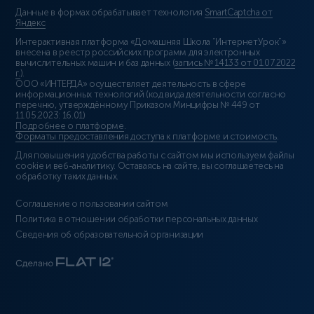
Данные в формах обрабатывает технология
SmartCaptcha от
Яндекс
Интерактивная платформа «Домашняя Школа “ИнтернетУрок”»
внесена в реестр российских программ для электронных
вычислительных машин и баз данных (
запись № 14133 от 01.07.2022
г.
).
ООО «ИНТЕРДА» осуществляет деятельность в сфере
информационных технологий (код вида деятельности согласно
перечню, утверждённому Приказом Минцифры № 449 от
11.05.2023: 16.01)
Подробнее о платформе
.
Форматы предоставления доступа к платформе и стоимость
.
Для повышения удобства работы с сайтом мы используем файлы
cookie и веб-аналитику. Оставаясь на сайте, вы соглашаетесь на
обработку таких данных.
Соглашение о пользовании сайтом
Политика в отношении обработки персональных данных
Сведения об образовательной организации