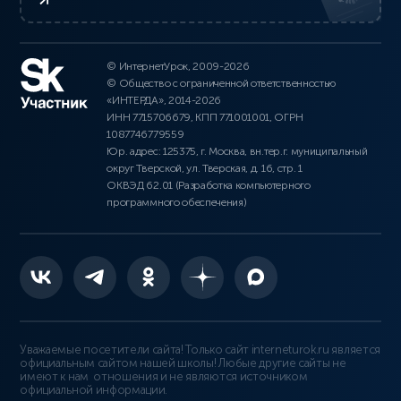
© ИнтернетУрок, 2009-2026
© Общество с ограниченной ответственностью
«ИНТЕРДА», 2014-2026
ИНН 7715706679, КПП 771001001, ОГРН
1087746779559
Юр. адрес: 125375, г. Москва, вн.тер.г. муниципальный
округ Тверской, ул. Тверская, д. 16, стр. 1
ОКВЭД 62.01 (Разработка компьютерного
программного обеспечения)
Уважаемые посетители сайта! Только сайт interneturok.ru является
официальным сайтом нашей школы! Любые другие сайты не
имеют к нам отношения и не являются источником
официальной информации.