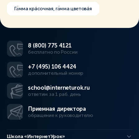
Га́мма крáсочная, га́мма цветовáя
8 (800) 775 4121
бесплатно по России
+7 (495) 106 4424
дополнительный номер
school@interneturok.ru
ответим за 1 раб. день
Приемная директора
обращение к руководителю
Школа «ИнтернетУрок»