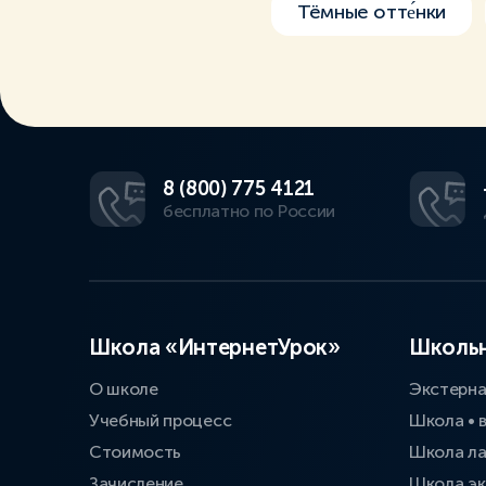
Тёмные отте́нки
8 (800) 775 4121
бесплатно по России
Школа «ИнтернетУрок»
Школьн
О школе
Экстерн
Учебный процесс
Школа • 
Стоимость
Школа л
Зачисление
Школа эк