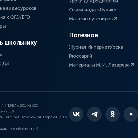
Уроки для родителей
ка видеоуроков
Олимпиада «Лучик»
ка к ОГЭ/ЕГЭ
Магазин сувениров
оры
Полезное
ь школьнику
Журнал ИнтернетУрока
к
Глоссарий
с ДЗ
Материалы М. И. Лазарева
 «ИНТЕРДА», 2014-2026
46779559
льный округ Тверской, ул. Тверская, д. 16,
раммного обеспечения)