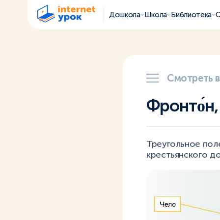
Дошкола
Школа
Библиотека
О
Смотреть 
Фронто́н,
Треугольное пол
крестьянского д