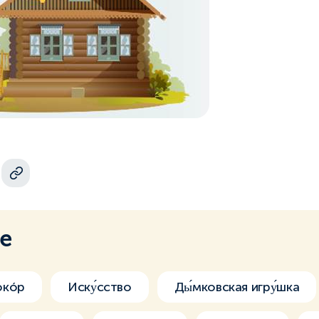
ме
окóр
Иску́сство
Ды́мковская игру́шка