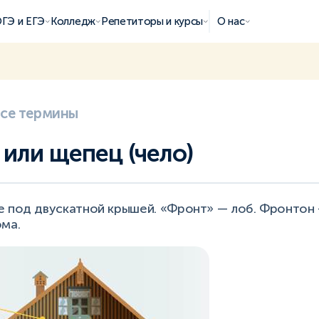
ГЭ и ЕГЭ
Колледж
Репетиторы и курсы
О нас
все термины
 или щепец (чело)
е под двускатной крышей. «Фронт» — лоб. Фронтон 
ома.