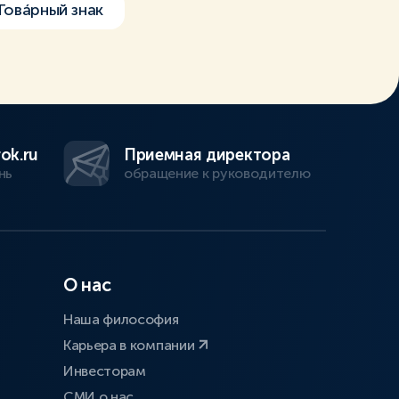
Товáрный знак
ok.ru
Приемная директора
нь
обращение к руководителю
О нас
Наша философия
Карьера в компании
Инвесторам
СМИ о нас