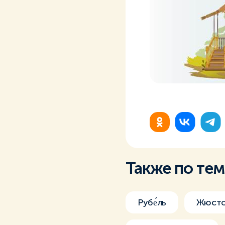
Также по те
Рубе́ль
Жюст