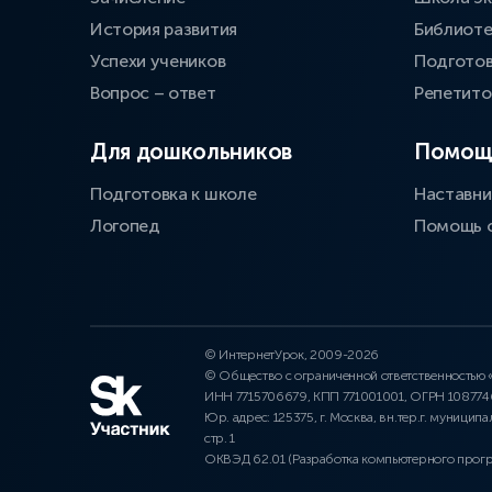
История развития
Библиоте
Успехи учеников
Подготов
Вопрос – ответ
Репетит
Для дошкольников
Помощ
Подготовка к школе
Наставни
Логопед
Помощь 
© ИнтернетУрок, 2009-2026
© Общество с ограниченной ответственностью
ИНН 7715706679, КПП 771001001, ОГРН 10877
Юр. адрес: 125375, г. Москва, вн.тер.г. муниципа
стр. 1
ОКВЭД 62.01 (Разработка компьютерного прог