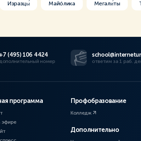
Изразцы́
Майóлика
Мегали́ты
+7 (495) 106 4424
school@internetur
дополнительный номер
ответим за 1 раб. де
ая программа
Профобразование
ат
Колледж
в эфире
Дополнительно
айт
спресс