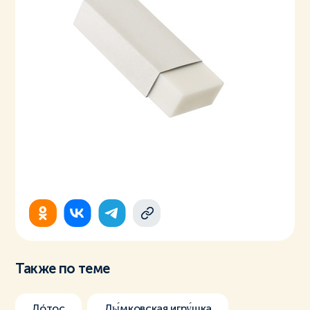
Также по теме
Лóтос
Ды́мковская игру́шка