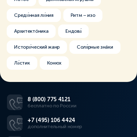
Среди́нная ли́ния
Ритм – изо
Архитектóника
Ендова́
Истори́ческий жанр
Соля́рные знáки
Ла́стик
Конюх
8 (800) 775 4121
бесплатно по России
+7 (495) 106 4424
дополнительный номер