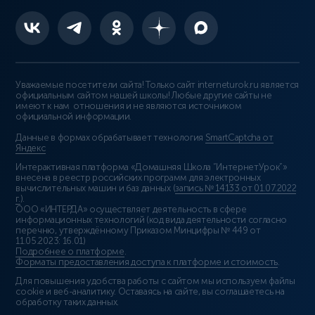
Уважаемые посетители сайта! Только сайт interneturok.ru является
официальным сайтом нашей школы! Любые другие сайты не
имеют к нам отношения и не являются источником
официальной информации.
Данные в формах обрабатывает технология
SmartCaptcha от
Яндекс
Интерактивная платформа «Домашняя Школа “ИнтернетУрок”»
внесена в реестр российских программ для электронных
вычислительных машин и баз данных (
запись № 14133 от 01.07.2022
г.
).
ООО «ИНТЕРДА» осуществляет деятельность в сфере
информационных технологий (код вида деятельности согласно
перечню, утверждённому Приказом Минцифры № 449 от
11.05.2023: 16.01)
Подробнее о платформе
.
Форматы предоставления доступа к платформе и стоимость
.
Для повышения удобства работы с сайтом мы используем файлы
cookie и веб-аналитику. Оставаясь на сайте, вы соглашаетесь на
обработку таких данных.