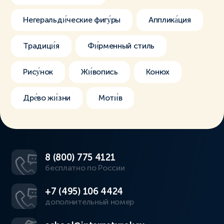
Негеральди́ческие фигу́ры
Апплика́ция
Традици́я
Фи́рменный стиль
Рису́нок
Жи́вопись
Конюх
Дре́во жи́зни
Моти́в
8 (800) 775 4121
бесплатно по России
+7 (495) 106 4424
дополнительный номер