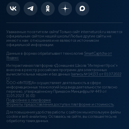
Уважаемые посетители сайта! Только сайт interneturok.ru является
официальным сайтом нашей школы! Любые другие сайты не
имеют к нам отношения и не являются источником
официальной информации.
Данные в формах обрабатывает технология
SmartCaptcha от
Яндекс
Интерактивная платформа «Домашняя Школа “ИнтернетУрок”»
внесена в реестр российских программ для электронных
вычислительных машин и баз данных (
запись № 14133 от 01.07.2022
г.
).
ООО «ИНТЕРДА» осуществляет деятельность в сфере
информационных технологий (код вида деятельности согласно
перечню, утверждённому Приказом Минцифры № 449 от
11.05.2023: 16.01)
Подробнее о платформе
.
Форматы предоставления доступа к платформе и стоимость
.
Для повышения удобства работы с сайтом мы используем файлы
cookie и веб-аналитику. Оставаясь на сайте, вы соглашаетесь на
обработку таких данных.