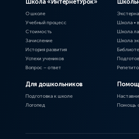
Школа «ИнтернетУрок»
Школьн
О школе
Экстерн
Учебный процесс
Школа • 
Стоимость
Школа л
Зачисление
Школа эк
История развития
Библиоте
Успехи учеников
Подготов
Вопрос – ответ
Репетит
Для дошкольников
Помощ
Подготовка к школе
Наставни
Логопед
Помощь 