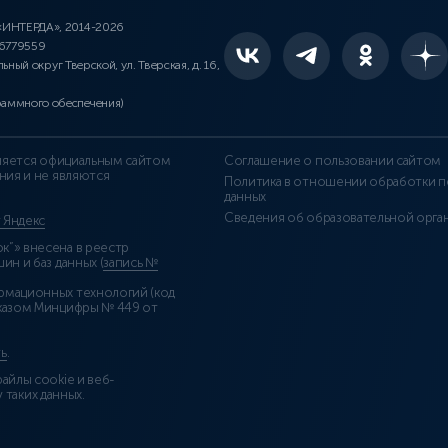
 «ИНТЕРДА», 2014-2026
46779559
льный округ Тверской, ул. Тверская, д. 16,
раммного обеспечения)
является официальным сайтом
Соглашение о пользовании сайтом
ния и не являются
Политика в отношении обработки п
данных
Сведения об образовательной орга
т Яндекс
”» внесена в реестр
н и баз данных (
запись №
рмационных технологий (код
казом Минцифры № 449 от
ь
.
айлы cookie и веб-
 таких данных.