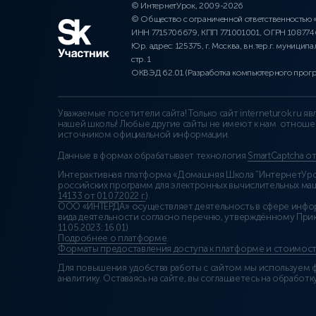
© ИнтернетУрок, 2009-2026
© Общество с ограниченной ответственностью
ИНН 7715706679, КПП 771001001, ОГРН 10877
Юр. адрес: 125375, г. Москва, вн.тер.г. муниципа
стр. 1
ОКВЭД 62.01 (Разработка компьютерного прог
Уважаемые посетители сайта! Только сайт interneturok.ru 
нашей школы! Любые другие сайты не имеют к нам отноше
источником официальной информации.
Данные в формах обрабатывает технология
SmartCaptcha о
Интерактивная платформа «Домашняя Школа “ИнтернетУрок
российских программ для электронных вычислительных маши
14133 от 01.07.2022 г.
).
ООО «ИНТЕРДА» осуществляет деятельность в сфере инфо
вида деятельности согласно перечню, утверждённому При
11.05.2023: 16.01)
Подробнее о платформе
.
Форматы предоставления доступа к платформе и стоимост
Для повышения удобства работы с сайтом мы используем ф
аналитику. Оставаясь на сайте, вы соглашаетесь на обработку