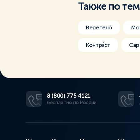
Также по те
Веретенó
Мон
Контра́ст
Сар
8 (800) 775 4121
бесплатно по России