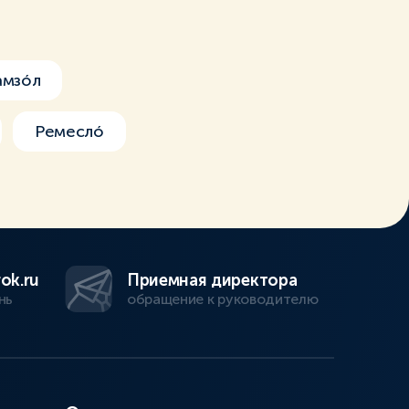
амзóл
Ремеслó
ok.ru
Приемная директора
нь
обращение к руководителю