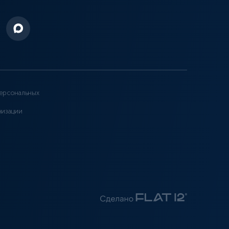
ерсональных
низации