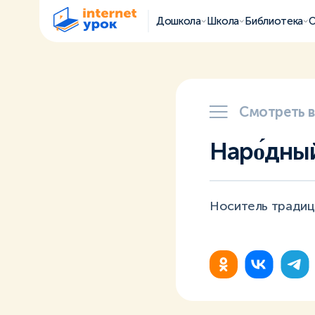
Дошкола
Школа
Библиотека
О
Смотреть 
Наро́дный
Носитель традиц