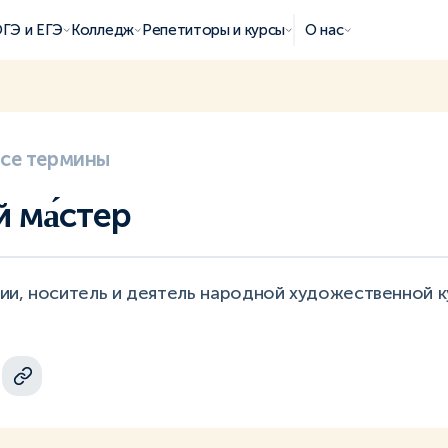
ГЭ и ЕГЭ
Колледж
Репетиторы и курсы
О нас
все термины
 ма́стер
ии, носитель и деятель народной художественной к