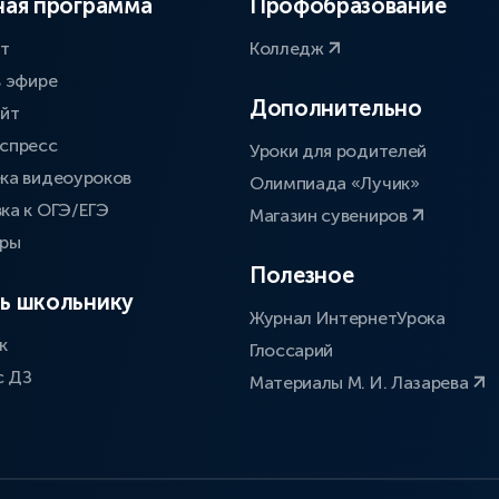
ая программа
Профобразование
ат
Колледж
в эфире
Дополнительно
айт
спресс
Уроки для родителей
ка видеоуроков
Олимпиада «Лучик»
ка к ОГЭ/ЕГЭ
Магазин сувениров
оры
Полезное
ь школьнику
Журнал ИнтернетУрока
к
Глоссарий
с ДЗ
Материалы М. И. Лазарева