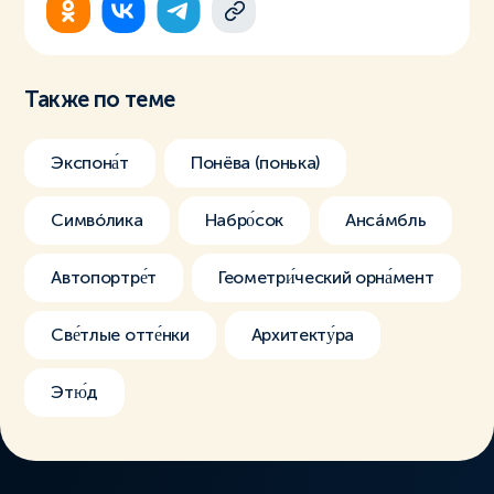
Также по теме
Экспона́т
Понёва (понька)
Симвóлика
Набро́сок
Ансáмбль
Автопортре́т
Геометри́ческий орна́мент
Све́тлые отте́нки
Архитекту́ра
Этю́д