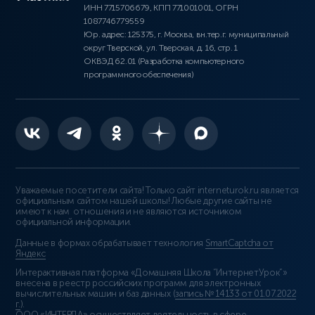
ИНН 7715706679, КПП 771001001, ОГРН
1087746779559
Юр. адрес: 125375, г. Москва, вн.тер.г. муниципальный
округ Тверской, ул. Тверская, д. 16, стр. 1
ОКВЭД 62.01 (Разработка компьютерного
программного обеспечения)
Уважаемые посетители сайта! Только сайт interneturok.ru является
официальным сайтом нашей школы! Любые другие сайты не
имеют к нам отношения и не являются источником
официальной информации.
Данные в формах обрабатывает технология
SmartCaptcha от
Яндекс
Интерактивная платформа «Домашняя Школа “ИнтернетУрок”»
внесена в реестр российских программ для электронных
вычислительных машин и баз данных (
запись № 14133 от 01.07.2022
г.
).