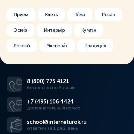
Приём
Клеть
Те́ма
Розáн
Эски́з
Интерье́р
Кумга́н
Рококó
Экспона́т
Традици́я
8 (800) 775 4121
бесплатно по России
+7 (495) 106 4424
дополнительный номер
school@interneturok.ru
ответим за 1 раб. день