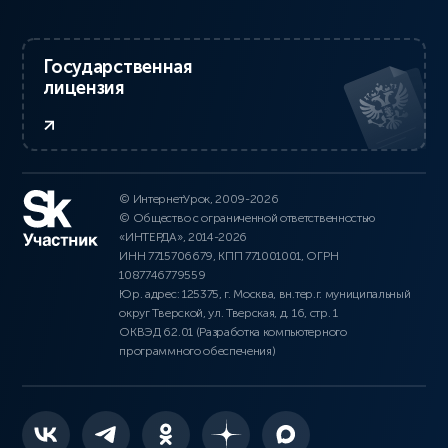
Государственная
лицензия
© ИнтернетУрок, 2009-2026
© Общество с ограниченной ответственностью
«ИНТЕРДА», 2014-2026
ИНН 7715706679, КПП 771001001, ОГРН
1087746779559
Юр. адрес: 125375, г. Москва, вн.тер.г. муниципальный
округ Тверской, ул. Тверская, д. 16, стр. 1
ОКВЭД 62.01 (Разработка компьютерного
программного обеспечения)