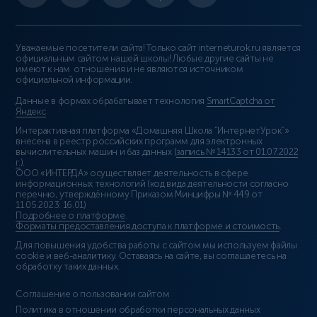
Уважаемые посетители сайта! Только сайт interneturok.ru является
официальным сайтом нашей школы! Любые другие сайты не
имеют к нам отношения и не являются источником
официальной информации.
Данные в формах обрабатывает технология
SmartCaptcha от
Яндекс
Интерактивная платформа «Домашняя Школа “ИнтернетУрок”»
внесена в реестр российских программ для электронных
вычислительных машин и баз данных (
запись № 14133 от 01.07.2022
г.
).
ООО «ИНТЕРДА» осуществляет деятельность в сфере
информационных технологий (код вида деятельности согласно
перечню, утверждённому Приказом Минцифры № 449 от
11.05.2023: 16.01)
Подробнее о платформе
.
Форматы предоставления доступа к платформе и стоимость
.
Для повышения удобства работы с сайтом мы используем файлы
cookie и веб-аналитику. Оставаясь на сайте, вы соглашаетесь на
обработку таких данных.
Соглашение о пользовании сайтом
Политика в отношении обработки персональных данных