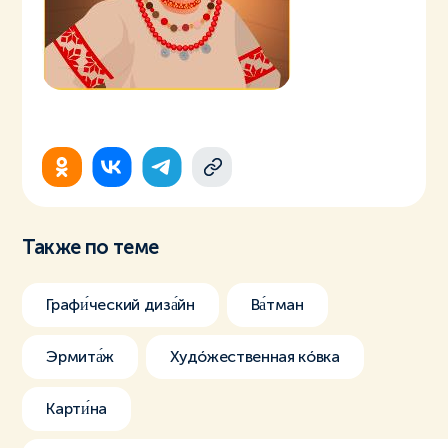
Также по теме
Графи́ческий диза́йн
Ва́тман
Эрмита́ж
Худóжественная кóвка
Карти́на