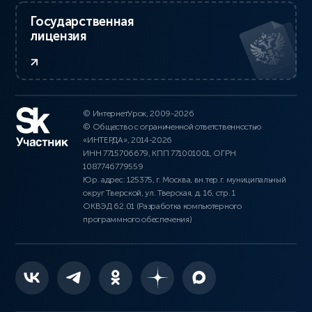
Государственная
лицензия
© ИнтернетУрок, 2009-2026
© Общество с ограниченной ответственностью
«ИНТЕРДА», 2014-2026
ИНН 7715706679, КПП 771001001, ОГРН
1087746779559
Юр. адрес: 125375, г. Москва, вн.тер.г. муниципальный
округ Тверской, ул. Тверская, д. 16, стр. 1
ОКВЭД 62.01 (Разработка компьютерного
программного обеспечения)