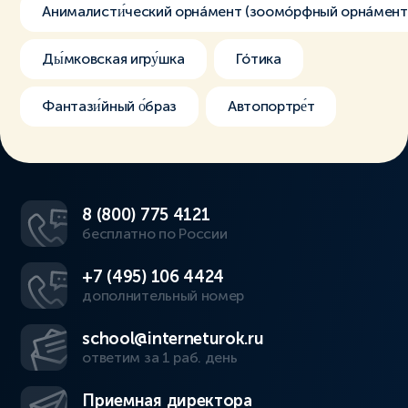
Анималисти́ческий орнáмент (зоомóрфный орнáмент
Ды́мковская игру́шка
Гóтика
Фантази́йный о́браз
Автопортре́т
8 (800) 775 4121
бесплатно по России
+7 (495) 106 4424
дополнительный номер
school@interneturok.ru
ответим за 1 раб. день
Приемная директора