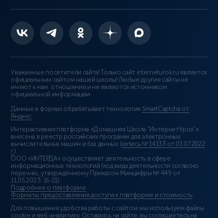
Уважаемые посетители сайта! Только сайт interneturok.ru является
официальным сайтом нашей школы! Любые другие сайты не
имеют к нам отношения и не являются источником
официальной информации.
Данные в формах обрабатывает технология
SmartCaptcha от
Яндекс
Интерактивная платформа «Домашняя Школа “ИнтернетУрок”»
внесена в реестр российских программ для электронных
вычислительных машин и баз данных (
запись № 14133 от 01.07.2022
г.
).
ООО «ИНТЕРДА» осуществляет деятельность в сфере
информационных технологий (код вида деятельности согласно
перечню, утверждённому Приказом Минцифры № 449 от
11.05.2023: 16.01)
Подробнее о платформе
.
Форматы предоставления доступа к платформе и стоимость
.
Для повышения удобства работы с сайтом мы используем файлы
cookie и веб-аналитику. Оставаясь на сайте, вы соглашаетесь на