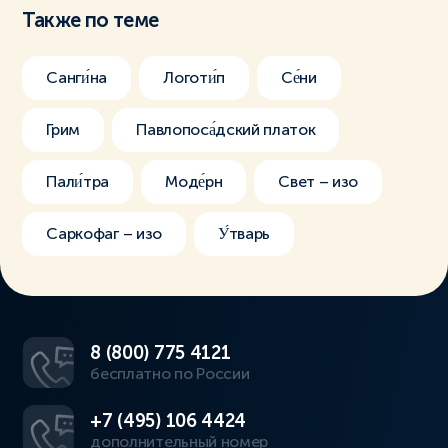
Также по теме
Санги́на
Логоти́п
Се́ни
Грим
Павлопоса́дский платок
Пали́тра
Моде́рн
Свет – изо
Саркофаг – изо
У́тварь
8 (800) 775 4121
бесплатно по России
+7 (495) 106 4424
дополнительный номер