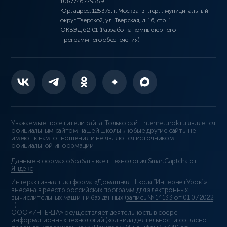
1087746779559
Юр. адрес: 125375, г. Москва, вн.тер.г. муниципальный
округ Тверской, ул. Тверская, д. 16, стр. 1
ОКВЭД 62.01 (Разработка компьютерного
программного обеспечения)
Уважаемые посетители сайта! Только сайт interneturok.ru является
официальным сайтом нашей школы! Любые другие сайты не
имеют к нам отношения и не являются источником
официальной информации.
Данные в формах обрабатывает технология
SmartCaptcha от
Яндекс
Интерактивная платформа «Домашняя Школа “ИнтернетУрок”»
внесена в реестр российских программ для электронных
вычислительных машин и баз данных (
запись № 14133 от 01.07.2022
г.
).
ООО «ИНТЕРДА» осуществляет деятельность в сфере
информационных технологий (код вида деятельности согласно