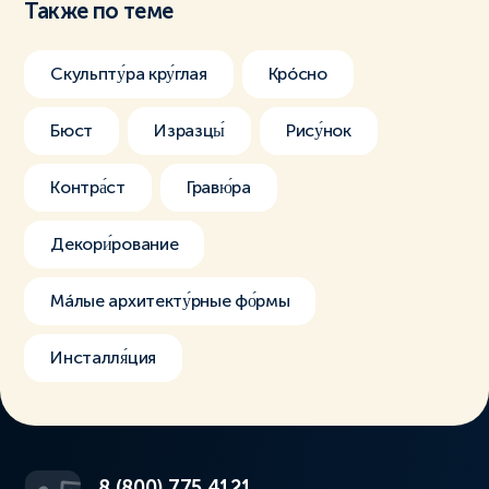
Также по теме
Скульпту́ра кру́глая
Крóсно
Бюст
Изразцы́
Рису́нок
Контра́ст
Гравю́ра
Декори́рование
Мáлые архитекту́рные фо́рмы
Инсталля́ция
8 (800) 775 4121