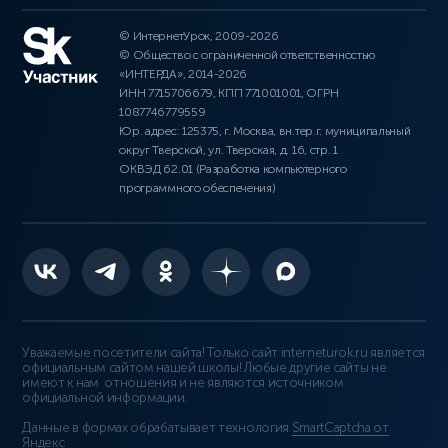
© ИнтернетУрок, 2009-2026
© Общество с ограниченной ответственностью
«ИНТЕРДА», 2014-2026
ИНН 7715706679, КПП 771001001, ОГРН
1087746779559
Юр. адрес: 125375, г. Москва, вн.тер.г. муниципальный
округ Тверской, ул. Тверская, д. 16, стр. 1
ОКВЭД 62.01 (Разработка компьютерного
программного обеспечения)
Уважаемые посетители сайта! Только сайт interneturok.ru является
официальным сайтом нашей школы! Любые другие сайты не
имеют к нам отношения и не являются источником
официальной информации.
Данные в формах обрабатывает технология
SmartCaptcha от
Яндекс