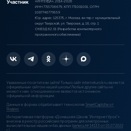
«ИНТЕРДА», 2014-2026
ИНН 7715706679, КПП 771001001, ОГРН
1087746779559
Юр. адрес: 125375, г. Москва, вн.тер.г. муниципальный
округ Тверской, ул. Тверская, д. 16, стр. 1
ОКВЭД 62.01 (Разработка компьютерного
программного обеспечения)
Уважаемые посетители сайта! Только сайт interneturok.ru является
официальным сайтом нашей школы! Любые другие сайты не
имеют к нам отношения и не являются источником
официальной информации.
Данные в формах обрабатывает технология
SmartCaptcha от
Яндекс
Интерактивная платформа «Домашняя Школа “ИнтернетУрок”»
внесена в реестр российских программ для электронных
вычислительных машин и баз данных (
запись № 14133 от 01.07.2022
г.
).