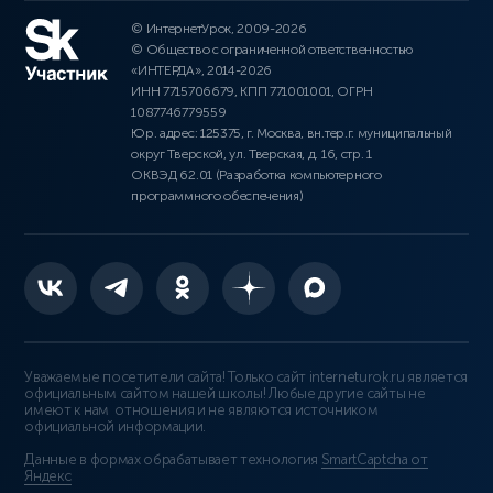
© ИнтернетУрок, 2009-2026
© Общество с ограниченной ответственностью
«ИНТЕРДА», 2014-2026
ИНН 7715706679, КПП 771001001, ОГРН
1087746779559
Юр. адрес: 125375, г. Москва, вн.тер.г. муниципальный
округ Тверской, ул. Тверская, д. 16, стр. 1
ОКВЭД 62.01 (Разработка компьютерного
программного обеспечения)
Уважаемые посетители сайта! Только сайт interneturok.ru является
официальным сайтом нашей школы! Любые другие сайты не
имеют к нам отношения и не являются источником
официальной информации.
Данные в формах обрабатывает технология
SmartCaptcha от
Яндекс