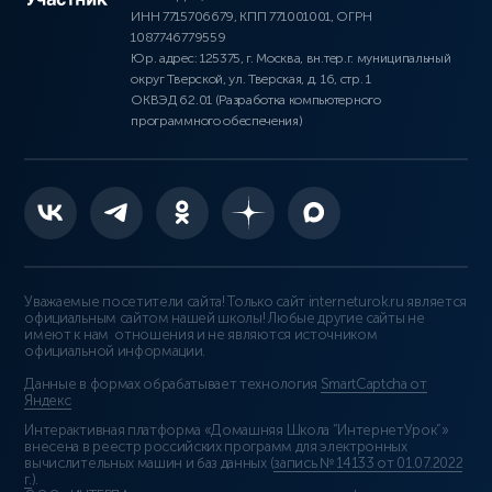
ИНН 7715706679, КПП 771001001, ОГРН
1087746779559
Юр. адрес: 125375, г. Москва, вн.тер.г. муниципальный
округ Тверской, ул. Тверская, д. 16, стр. 1
ОКВЭД 62.01 (Разработка компьютерного
программного обеспечения)
Уважаемые посетители сайта! Только сайт interneturok.ru является
официальным сайтом нашей школы! Любые другие сайты не
имеют к нам отношения и не являются источником
официальной информации.
Данные в формах обрабатывает технология
SmartCaptcha от
Яндекс
Интерактивная платформа «Домашняя Школа “ИнтернетУрок”»
внесена в реестр российских программ для электронных
вычислительных машин и баз данных (
запись № 14133 от 01.07.2022
г.
).