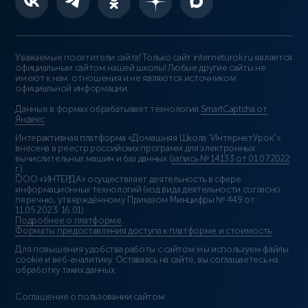
Уважаемые посетители сайта! Только сайт interneturok.ru является
официальным сайтом нашей школы! Любые другие сайты не
имеют к нам отношения и не являются источником
официальной информации.
Данные в формах обрабатывает технология
SmartCaptcha от
Яндекс
Интерактивная платформа «Домашняя Школа “ИнтернетУрок”»
внесена в реестр российских программ для электронных
вычислительных машин и баз данных (
запись № 14133 от 01.07.2022
г.
).
ООО «ИНТЕРДА» осуществляет деятельность в сфере
информационных технологий (код вида деятельности согласно
перечню, утверждённому Приказом Минцифры № 449 от
11.05.2023: 16.01)
Подробнее о платформе
.
Форматы предоставления доступа к платформе и стоимость
.
Для повышения удобства работы с сайтом мы используем файлы
cookie и веб-аналитику. Оставаясь на сайте, вы соглашаетесь на
обработку таких данных.
Соглашение о пользовании сайтом