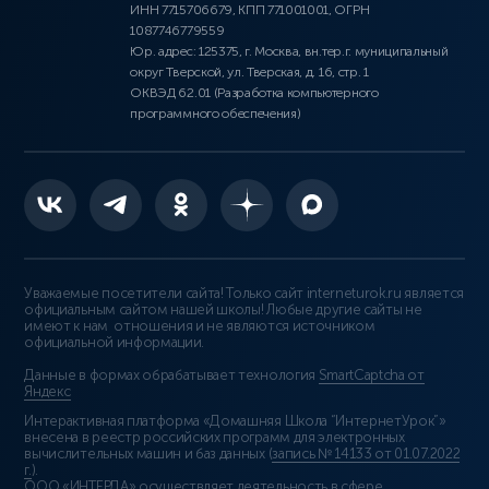
ИНН 7715706679, КПП 771001001, ОГРН
1087746779559
Юр. адрес: 125375, г. Москва, вн.тер.г. муниципальный
округ Тверской, ул. Тверская, д. 16, стр. 1
ОКВЭД 62.01 (Разработка компьютерного
программного обеспечения)
Уважаемые посетители сайта! Только сайт interneturok.ru является
официальным сайтом нашей школы! Любые другие сайты не
имеют к нам отношения и не являются источником
официальной информации.
Данные в формах обрабатывает технология
SmartCaptcha от
Яндекс
Интерактивная платформа «Домашняя Школа “ИнтернетУрок”»
внесена в реестр российских программ для электронных
вычислительных машин и баз данных (
запись № 14133 от 01.07.2022
г.
).
ООО «ИНТЕРДА» осуществляет деятельность в сфере