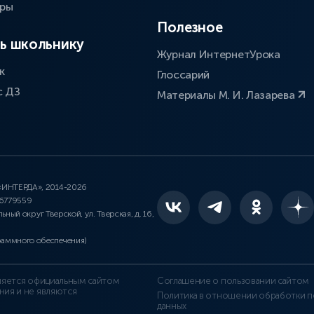
оры
Полезное
ь школьнику
Журнал ИнтернетУрока
к
Глоссарий
с ДЗ
Материалы М. И. Лазарева
 «ИНТЕРДА», 2014-2026
46779559
льный округ Тверской, ул. Тверская, д. 16,
раммного обеспечения)
является официальным сайтом
Соглашение о пользовании сайтом
ния и не являются
Политика в отношении обработки п
данных