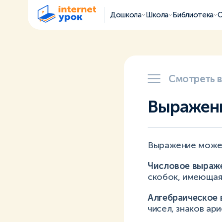
Дошкола
Школа
Библиотека
О
Смотреть 
Выражени
Выражение может
Числовое выраж
скобок, имеющая
Алгебраическое
чисел, знаков ар