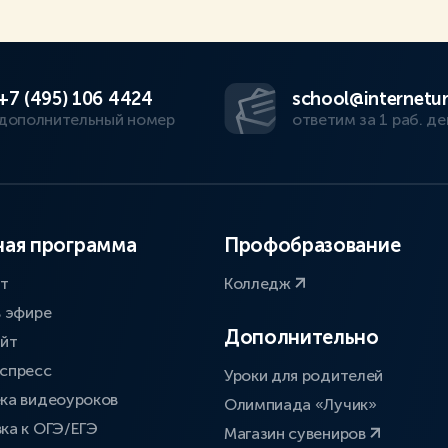
+7 (495) 106 4424
school@internetur
дополнительный номер
ответим за 1 раб. де
ая программа
Профобразование
ат
Колледж
в эфире
Дополнительно
айт
спресс
Уроки для родителей
ка видеоуроков
Олимпиада «Лучик»
ка к ОГЭ/ЕГЭ
Магазин сувениров