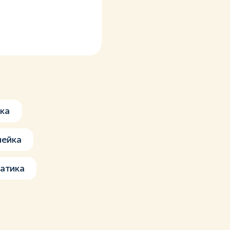
ка
нейка
атика