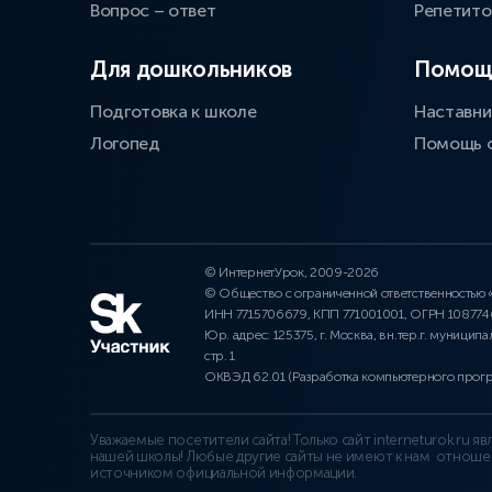
Вопрос – ответ
Репетит
Для дошкольников
Помощ
Подготовка к школе
Наставни
Логопед
Помощь 
© ИнтернетУрок, 2009-2026
© Общество с ограниченной ответственностью
ИНН 7715706679, КПП 771001001, ОГРН 10877
Юр. адрес: 125375, г. Москва, вн.тер.г. муниципа
стр. 1
ОКВЭД 62.01 (Разработка компьютерного прог
Уважаемые посетители сайта! Только сайт interneturok.ru 
нашей школы! Любые другие сайты не имеют к нам отноше
источником официальной информации.