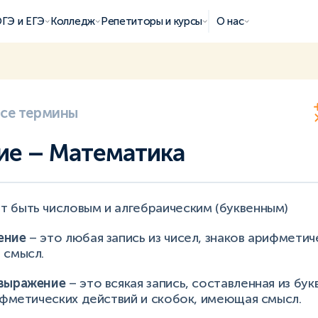
ГЭ и ЕГЭ
Колледж
Репетиторы и курсы
О нас
все термины
е – Математика
 быть числовым и алгебраическим (буквенным)
ение
– это любая запись из чисел, знаков арифметич
 смысл.
 выражение
– это всякая запись, составленная из бук
ифметических действий и скобок, имеющая смысл.