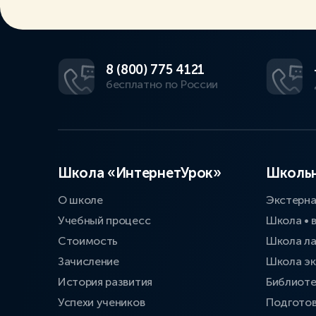
8 (800) 775 4121
бесплатно по России
Школа «ИнтернетУрок»
Школьн
О школе
Экстерн
Учебный процесс
Школа • 
Стоимость
Школа л
Зачисление
Школа эк
История развития
Библиоте
Успехи учеников
Подготов