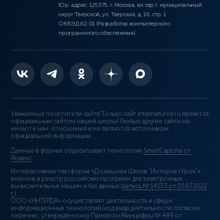
Юр. адрес: 125375, г. Москва, вн.тер.г. муниципальный
округ Тверской, ул. Тверская, д. 16, стр. 1
ОКВЭД 62.01 (Разработка компьютерного
программного обеспечения)
Уважаемые посетители сайта! Только сайт interneturok.ru является
официальным сайтом нашей школы! Любые другие сайты не
имеют к нам отношения и не являются источником
официальной информации.
Данные в формах обрабатывает технология
SmartCaptcha от
Яндекс
Интерактивная платформа «Домашняя Школа “ИнтернетУрок”»
внесена в реестр российских программ для электронных
вычислительных машин и баз данных (
запись № 14133 от 01.07.2022
г.
).
ООО «ИНТЕРДА» осуществляет деятельность в сфере
информационных технологий (код вида деятельности согласно
перечню, утверждённому Приказом Минцифры № 449 от