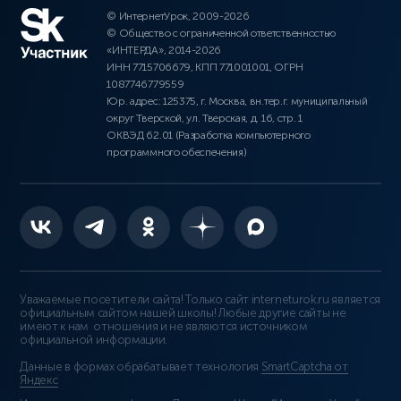
© ИнтернетУрок, 2009-2026
© Общество с ограниченной ответственностью
«ИНТЕРДА», 2014-2026
ИНН 7715706679, КПП 771001001, ОГРН
1087746779559
Юр. адрес: 125375, г. Москва, вн.тер.г. муниципальный
округ Тверской, ул. Тверская, д. 16, стр. 1
ОКВЭД 62.01 (Разработка компьютерного
программного обеспечения)
Уважаемые посетители сайта! Только сайт interneturok.ru является
официальным сайтом нашей школы! Любые другие сайты не
имеют к нам отношения и не являются источником
официальной информации.
Данные в формах обрабатывает технология
SmartCaptcha от
Яндекс