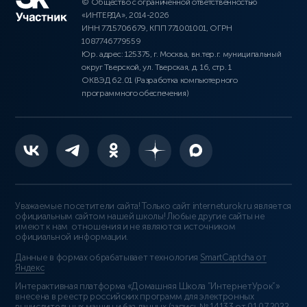
© Общество с ограниченной ответственностью
«ИНТЕРДА», 2014-2026
ИНН 7715706679, КПП 771001001, ОГРН
1087746779559
Юр. адрес: 125375, г. Москва, вн.тер.г. муниципальный
округ Тверской, ул. Тверская, д. 16, стр. 1
ОКВЭД 62.01 (Разработка компьютерного
программного обеспечения)
Уважаемые посетители сайта! Только сайт interneturok.ru является
официальным сайтом нашей школы! Любые другие сайты не
имеют к нам отношения и не являются источником
официальной информации.
Данные в формах обрабатывает технология
SmartCaptcha от
Яндекс
Интерактивная платформа «Домашняя Школа “ИнтернетУрок”»
внесена в реестр российских программ для электронных