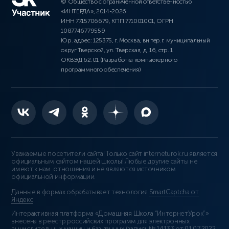
© Общество с ограниченной ответственностью
«ИНТЕРДА», 2014-2026
ИНН 7715706679, КПП 771001001, ОГРН
1087746779559
Юр. адрес: 125375, г. Москва, вн.тер.г. муниципальный
округ Тверской, ул. Тверская, д. 16, стр. 1
ОКВЭД 62.01 (Разработка компьютерного
программного обеспечения)
Уважаемые посетители сайта! Только сайт interneturok.ru является
официальным сайтом нашей школы! Любые другие сайты не
имеют к нам отношения и не являются источником
официальной информации.
Данные в формах обрабатывает технология
SmartCaptcha от
Яндекс
Интерактивная платформа «Домашняя Школа “ИнтернетУрок”»
внесена в реестр российских программ для электронных