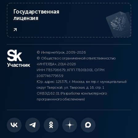
Государственная
лицензия
© ИнтернетУрок, 2009-2026
© Общество с ограниченной ответственностью
«ИНТЕРДА», 2014-2026
ИНН 7715706679, КПП 771001001, ОГРН
1087746779559
Юр. адрес: 125375, г. Москва, вн.тер.г. муниципальный
округ Тверской, ул. Тверская, д. 16, стр. 1
ОКВЭД 62.01 (Разработка компьютерного
программного обеспечения)