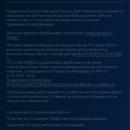
Уважаемые посетители сайта! Только сайт interneturok.ru является
официальным сайтом нашей школы! Любые другие сайты не
имеют к нам отношения и не являются источником
официальной информации.
Данные в формах обрабатывает технология
SmartCaptcha от
Яндекс
Интерактивная платформа «Домашняя Школа “ИнтернетУрок”»
внесена в реестр российских программ для электронных
вычислительных машин и баз данных (
запись № 14133 от 01.07.2022
г.
).
ООО «ИНТЕРДА» осуществляет деятельность в сфере
информационных технологий (код вида деятельности согласно
перечню, утверждённому Приказом Минцифры № 449 от
11.05.2023: 16.01)
Подробнее о платформе
.
Форматы предоставления доступа к платформе и стоимость
.
Для повышения удобства работы с сайтом мы используем файлы
cookie и веб-аналитику. Оставаясь на сайте, вы соглашаетесь на
обработку таких данных.
Соглашение о пользовании сайтом
Политика в отношении обработки персональных данных
Сведения об образовательной организации