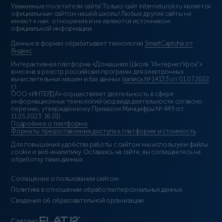
Уважаемые посетители сайта! Только сайт interneturok.ru является
официальным сайтом нашей школы! Любые другие сайты не
имеют к нам отношения и не являются источником
официальной информации.
Данные в формах обрабатывает технология
SmartCaptcha от
Яндекс
Интерактивная платформа «Домашняя Школа “ИнтернетУрок”»
внесена в реестр российских программ для электронных
вычислительных машин и баз данных (
запись № 14133 от 01.07.2022
г.
).
ООО «ИНТЕРДА» осуществляет деятельность в сфере
информационных технологий (код вида деятельности согласно
перечню, утверждённому Приказом Минцифры № 449 от
11.05.2023: 16.01)
Подробнее о платформе
.
Форматы предоставления доступа к платформе и стоимость
.
Для повышения удобства работы с сайтом мы используем файлы
cookie и веб-аналитику. Оставаясь на сайте, вы соглашаетесь на
обработку таких данных.
Соглашение о пользовании сайтом
Политика в отношении обработки персональных данных
Сведения об образовательной организации