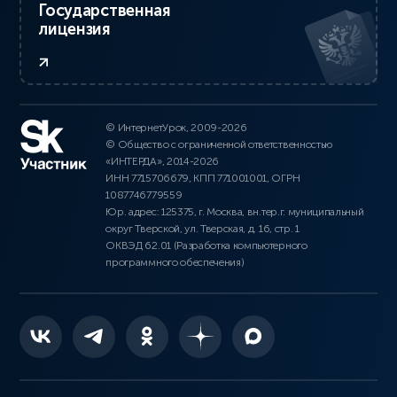
Государственная
лицензия
© ИнтернетУрок, 2009-2026
© Общество с ограниченной ответственностью
«ИНТЕРДА», 2014-2026
ИНН 7715706679, КПП 771001001, ОГРН
1087746779559
Юр. адрес: 125375, г. Москва, вн.тер.г. муниципальный
округ Тверской, ул. Тверская, д. 16, стр. 1
ОКВЭД 62.01 (Разработка компьютерного
программного обеспечения)