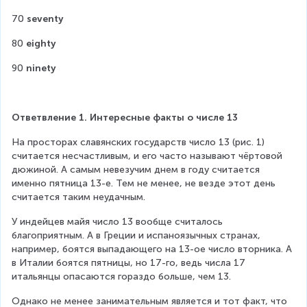
70 
seventy
80 
eighty
90 
ninety
Ответвление 1. Интересные факты о числе 13
На просторах славянских государств число 13 (рис. 1) 
считается несчастливым, и его часто называют чёртовой 
дюжиной. А самым невезучим днем в году считается 
именно пятница 13-е. Тем не менее, не везде этот день 
считается таким неудачным.
У индейцев майя число 13 вообще считалось 
благоприятным. А в Греции и испаноязычных странах, 
например, боятся выпадающего на 13-ое число вторника. А 
в Италии боятся пятницы, но 17-го, ведь числа 17 
итальянцы опасаются гораздо больше, чем 13.
Однако не менее занимательным является и тот факт, что 