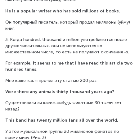
He is a popular writer who has sold millions of books.
Он популярный писатель, который продал миллионы (уйму) 
книг.
3. Когда hundred, thousand и million употребляются после 
других числительных, они не используются во 
множественном числе, то есть не получают окончания -s.
For example, 
It seems to me that I have read this article two 
hundred times.
Мне кажется, я прочел эту статью 200 раз.
Were there any animals thirty thousand years ago?
Существовали ли какие-нибудь животные 30 тысяч лет 
назад?
This band has twenty million fans all over the world.
У этой музыкальной группы 20 миллионов фанатов по 
всему миру. (Рис. 3)