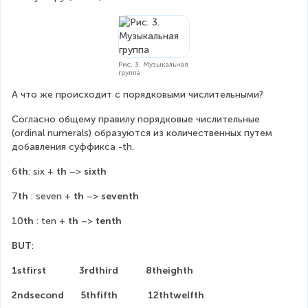
Рис. 3. Музыкальная
группа
А что же происходит с порядковыми числительными?
Согласно общему правилу порядковые числительные 
(ordinal numerals) образуются из количественных путем 
добавления суффикса -th.
6
th
: six + 
th
 –> 
sixth
7
th
 : seven + 
th
 –> 
seventh
10
th
 : ten + 
th
 –> 
tenth
BUT
:
1stfirst
3rdthird
8theighth
2ndsecond
5thfifth
12thtwelfth