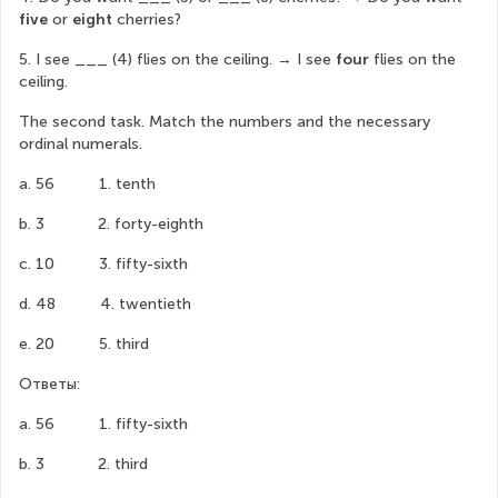
five
 or 
eight
 cherries?
5. I see ___ (4) flies on the ceiling. → I see 
four
 flies on the 
ceiling.
The second task. Match the numbers and the necessary 
ordinal numerals.
a. 56          1. tenth
b. 3            2. forty-eighth
c. 10          3. fifty-sixth
d. 48          4. twentieth
e. 20          5. third
Ответы:
a. 56          1. fifty-sixth
b. 3            2. third