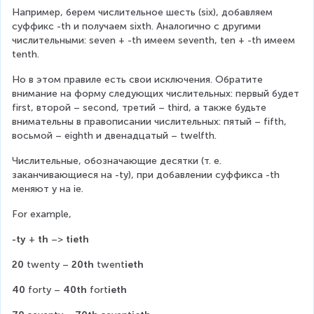
Например, берем числительное шесть (six), добавляем 
суффикс -th и получаем sixth. Аналогично с другими 
числительными: seven + -th имеем seventh, ten + -th имеем 
tenth.
Но в этом правиле есть свои исключения. Обратите 
внимание на форму следующих числительных: первый будет 
first, второй – second, третий – third, а также будьте 
внимательны в правописании числительных: пятый – fifth, 
восьмой – eighth и двенадцатый – twelfth.
Числительные, обозначающие десятки (т. е. 
заканчивающиеся на -ty), при добавлении суффикса -th 
меняют y на ie.
For example,
-ty
 + 
th
 –> 
tieth
20
 twenty – 
20th
 twent
ieth
40
 forty – 
40th
 fort
ieth