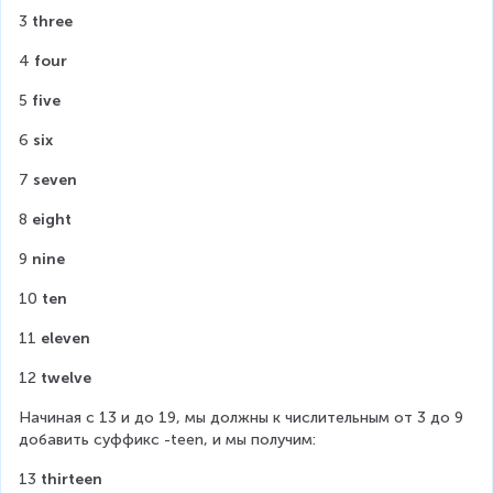
3 
three
4 
four
5 
five
6 
six
7 
seven
8 
eight
9 
nine
10 
ten
11 
eleven
12 
twelve
Начиная с 13 и до 19, мы должны к числительным от 3 до 9 
добавить суффикс -teen, и мы получим:
13 
thirteen