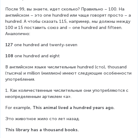
После 99, вы знаете, идет сколько? Правильно – 100. На 
английском – это one hundred или чаще говорят просто – a 
hundred. А чтобы сказать 115, например, мы должны между 
100 и 15 поставить союз and – one hundred and fifteen. 
Аналогично:
127
 one hundred and twenty-seven
108
 one hundred and eight
В английском языке числительные hundred (сто), thousand 
(тысяча) и million (миллион) имеют следующие особенности 
употребления.
1. Как количественные числительные они употребляются с 
неопределенным артиклем «а».
For example, 
This animal lived a hundred years ago.
Это животное жило сто лет назад.
This library has a thousand books.