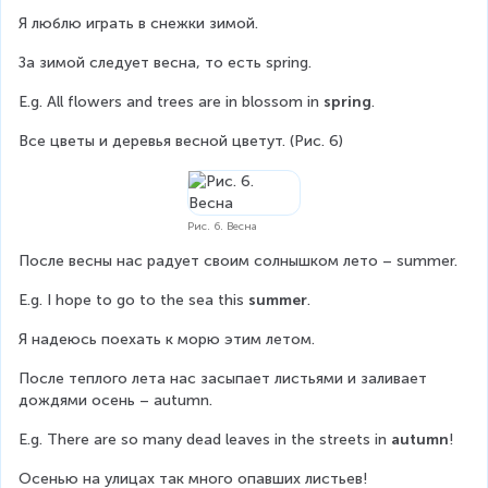
Я люблю играть в снежки зимой.
За зимой следует весна, то есть spring.
E.g. All flowers and trees are in blossom in 
spring
.
Все цветы и деревья весной цветут. (Рис. 6)
Рис. 6. Весна
После весны нас радует своим солнышком лето – summer.
E.g. I hope to go to the sea this 
summer
.
Я надеюсь поехать к морю этим летом.
После теплого лета нас засыпает листьями и заливает 
дождями осень – autumn.
E.g. There are so many dead leaves in the streets in 
autumn
!
Осенью на улицах так много опавших листьев!