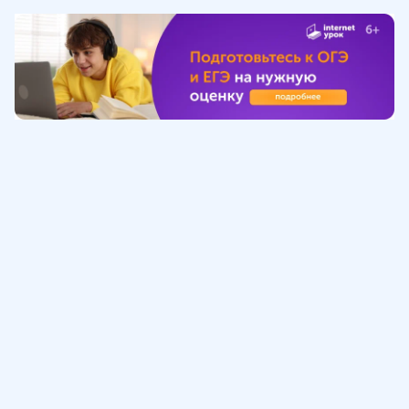
Обучение
ИнтернетУрок
Помощь
© ИнтернетУрок, 2009-
2026
8 (800) 775-41-21
info@interneturok.ru
101 000, г. Москва а/я 711 ООО «ИНТЕРДА»