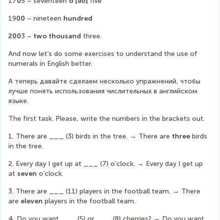
17
0
5 – seventeen 
o [əʋ]
 five
19
00
 – nineteen 
hundred
200
3 – 
two thousand
 three.
And now let’s do some exercises to understand the use of 
numerals in English better.
А теперь давайте сделаем несколько упражнений, чтобы 
лучше понять использования числительных в английском 
языке.
The first task. Please, write the numbers in the brackets out.
1. There are ___ (3) birds in the tree. → There are 
three
 birds 
in the tree.
2. Every day I get up at ___ (7) o’clock. → Every day I get up 
at 
seven
 o’clock.
3. There are ___ (11) players in the football team. → There 
are 
eleven
 players in the football team.
4. Do you want ___ (5) or ___ (8) cherries? → Do you want 