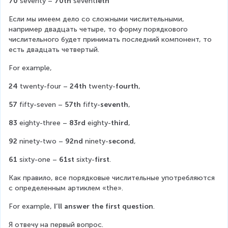
70
 seventy – 
70th
 sevent
ieth
Если мы имеем дело со сложными числительными, 
например двадцать четыре, то форму порядкового 
числительного будет принимать последний компонент, то 
есть двадцать четвертый.
For example,
24
 twenty-four – 
24th
 twenty-
fourth
,
57
 fifty-seven – 
57th
 fifty-
seventh
,
83
 eighty-three – 
83rd
 eighty-
third
,
92
 ninety-two – 
92nd
 ninety-
second
,
61
 sixty-one – 
61st
 sixty-
first
.
Как правило, все порядковые числительные употребляются 
с определенным артиклем «the».
For example, 
I’ll answer the first question
.
Я отвечу на первый вопрос.