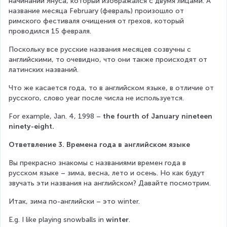
начинаний Януса, который изображался с двумя лицами. А 
название месяца February (февраль) произошло от 
римского фестиваля очищения от грехов, который 
проводился 15 февраля.
Поскольку все русские названия месяцев созвучны с 
английскими, то очевидно, что они также происходят от 
латинских названий.
Что же касается года, то в английском языке, в отличие от 
русского, слово year после числа не используется.
For example, Jan. 4, 1998 – 
the fourth of January nineteen 
ninety-eight.
Ответвление 3. Времена года в английском языке
Вы прекрасно знакомы с названиями времен года в 
русском языке – зима, весна, лето и осень. Но как будут 
звучать эти названия на английском? Давайте посмотрим.
Итак, зима по-английски – это winter.
E.g. I like playing snowballs in 
winter
.