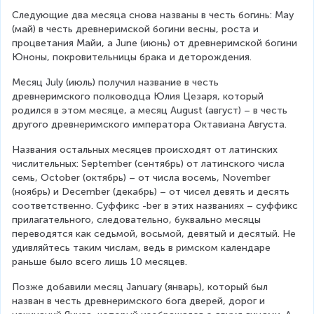
Следующие два месяца снова названы в честь богинь: May 
(май) в честь древнеримской богини весны, роста и 
процветания Майи, а June (июнь) от древнеримской богини 
Юноны, покровительницы брака и деторождения.
Месяц July (июль) получил название в честь 
древнеримского полководца Юлия Цезаря, который 
родился в этом месяце, а месяц August (август) – в честь 
другого древнеримского императора Октавиана Августа.
Названия остальных месяцев происходят от латинских 
числительных: September (сентябрь) от латинского числа 
семь, October (октябрь) – от числа восемь, November 
(ноябрь) и December (декабрь) – от чисел девять и десять 
соответственно. Суффикс -ber в этих названиях – суффикс 
прилагательного, следовательно, буквально месяцы 
переводятся как седьмой, восьмой, девятый и десятый. Не 
удивляйтесь таким числам, ведь в римском календаре 
раньше было всего лишь 10 месяцев.
Позже добавили месяц January (январь), который был 
назван в честь древнеримского бога дверей, дорог и 