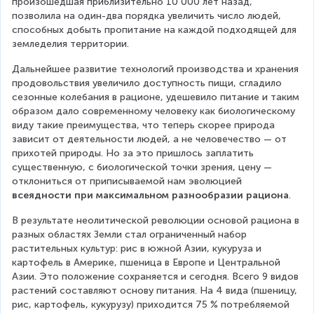
произошедшая приблизительно 10 000 лет назад, 
позволила на один-два порядка увеличить число людей, 
способных добыть пропитание на каждой подходящей для 
земледелия территории.
Дальнейшее развитие технологий производства и хранения 
продовольствия увеличило доступность пищи, сгладило 
сезонные колебания в рационе, удешевило питание и таким 
образом дало современному человеку как биологическому 
виду такие преимущества, что теперь скорее природа 
зависит от деятельности людей, а не человечество — от 
прихотей природы. Но за это пришлось заплатить 
существенную, с биологической точки зрения, цену — 
отклониться от приписываемой нам эволюцией 
всеядности при максимальном разнообразии рациона
.
В результате неолитической революции основой рациона в 
разных областях Земли стал ограниченный набор 
растительных культур: рис в южной Азии, кукуруза и 
картофель в Америке, пшеница в Европе и Центральной 
Азии. Это положение сохраняется и сегодня. Всего 9 видов 
растений составляют основу питания. На 4 вида (пшеницу, 
рис, картофель, кукурузу) приходится 75 % потребляемой 