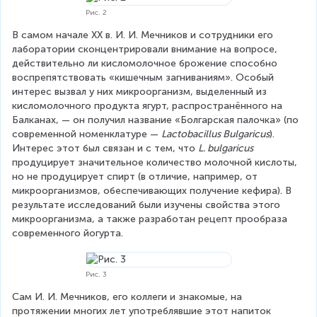
Рис. 2
В самом начале XX в. И. И. Мечников и сотрудники его 
лаборатории сконцентрировали внимание на вопросе, 
действительно ли кисломолочное брожение способно 
воспрепятствовать «кишечным загниваниям». Особый 
интерес вызвал у них микроорганизм, выделенный из 
кисломолочного продукта ягурт, распространённого на 
Балканах, — он получил название «Болгарская палочка» (по 
современной номенклатуре — 
Lactobacillus Bulgaricus
). 
Интерес этот был связан и с тем, что 
L. bulgaricus
продуцирует значительное количество молочной кислоты, 
но не продуцирует спирт (в отличие, например, от 
микроорганизмов, обеспечивающих получение кефира). В 
результате исследований были изучены свойства этого 
микроорганизма, а также разработан рецепт прообраза 
современного йогурта.
Рис. 3
Сам И. И. Мечников, его коллеги и знакомые, на 
протяжении многих лет употреблявшие этот напиток 