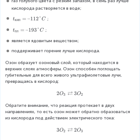
газ голубого цвета с резким запахом, в семь раз лучше 
=
4
кислорода растворяется в воде;
8
t
=
–112°
;
t
C
кип
_
t
=
–193°
;
{
t
C
пл
_
к
является ядовитым веществом;
{
и
п
п
поддерживает горение лучше кислорода.
л
}
}
=
Озон образует озоновый слой, который находится в 
=
–
верхних слоях атмосферы. Озон способен поглощать 
–
1
губительные для всего живого ультрафиолетовые лучи, 
1
1
превращаясь в кислород:
9
2
3
⇄
°
2
2
3
O
O
3
2
°
C
O
C
Обратите внимание, что реакция протекает в двух 
_
направлениях, то есть озон может обратно образоваться 
{
из кислорода под действием электрического тока:
3
}
⇄
3
3
2
⇄
O
O
2
3
O
3