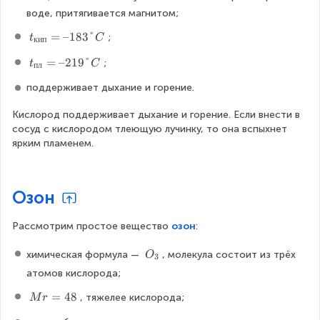
3
воде, притягивается магнитом;
2
t
=
–183°
;
t
C
кип
_
t
=
–219°
;
{
t
C
пл
_
к
поддерживает дыхание и горение.
{
и
п
п
Кислород поддерживает дыхание и горение. Если внести в 
л
}
сосуд с кислородом тлеющую лучинку, то она вспыхнет 
}
=
ярким пламенем.
=
–
–
1
2
8
1
3
Озон
9
°
°
C
Рассмотрим простое вещество 
озон
:
C
O
химическая формула — 
, молекула состоит из трёх 
O
3
_
атомов кислорода;
{
M
3
=
48
, тяжелее кислорода;
M
r
r
}