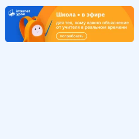
Обучение
ИнтернетУрок
Помощь
© ИнтернетУрок, 2009-
2026
8 (800) 775-41-21
info@interneturok.ru
101 000, г. Москва а/я 711 ООО «ИНТЕРДА»