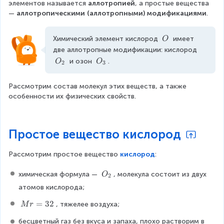
элементов называется 
аллотропией
, а простые вещества 
— 
аллотропическими (аллотропными) модификациями
.
\
Химический элемент кислород 
 имеет 
O
\
две аллотропные модификации: кислород 
O
O
O
 и озон 
.
O
O
2
3
_
_
{
{
Рассмотрим состав молекул этих веществ, а также 
2
3
особенности их физических свойств.
}
}
Простое вещество кислород
Рассмотрим простое вещество 
кислород
:
O
химическая формула — 
, молекула состоит из двух 
O
2
_
атомов кислорода;
{
M
2
=
32
, тяжелее воздуха;
M
r
r
}
бесцветный газ без вкуса и запаха, плохо растворим в 
=