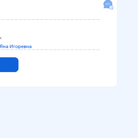
а
:
Яна Игоревна