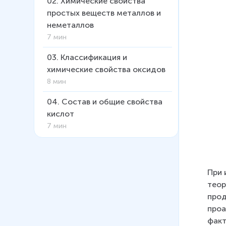
02
.
Химические свойства
простых веществ металлов и
неметаллов
7 мин
03
.
Классификация и
химические свойства оксидов
8 мин
04
.
Состав и общие свойства
кислот
7 мин
05
.
Состав и общие свойства
оснований
6 мин
При 
теор
06
.
Генетическая связь между
прод
классами неорганических
проа
веществ
факт