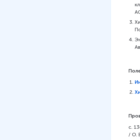
кл
АС
Хи
По
Эн
Ав
Пол
И
Х
Пров
с. 1
/ О.