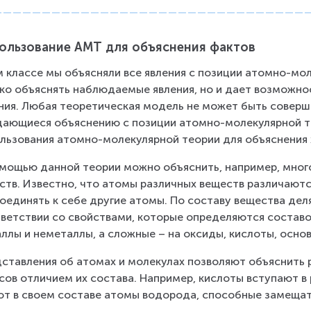
ользование АМТ для объяснения фактов
м классе мы объясняли все явления с позиции атомно-мол
ко объяснять наблюдаемые явления, но и дает возможно
ния. Любая теоретическая модель не может быть соверше
ающиеся объяснению с позиции атомно-молекулярной те
льзования атомно-молекулярной теории для объяснения 
мощью данной теории можно объяснить, например, много
ств. Известно, что атомы различных веществ различаютс
оединять к себе другие атомы. По составу вещества деля
ветствии со свойствами, которые определяются составо
ллы и неметаллы, а сложные – на оксиды, кислоты, основ
ставления об атомах и молекулах позволяют объяснить р
сов отличием их состава. Например, кислоты вступают в р
т в своем составе атомы водорода, способные замещат