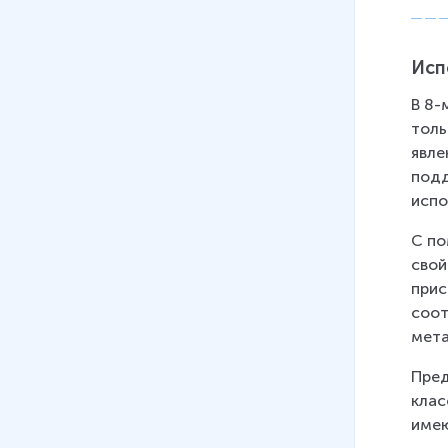
6 мин
07
.
Практическое занятие №7.
Решение экспериментальных
Исп
задач по теме "Свойства
В 8-
основных классов веществ"
толь
14 мин
явле
подд
08
.
Возможности
испо
использования атомно-
молекулярной теории для
С по
объяснения различных
свой
химических явлений
прис
6 мин
соот
мета
09
.
Периодический закон и
Периодическая система
Пред
химических элементов
клас
12 мин
имею