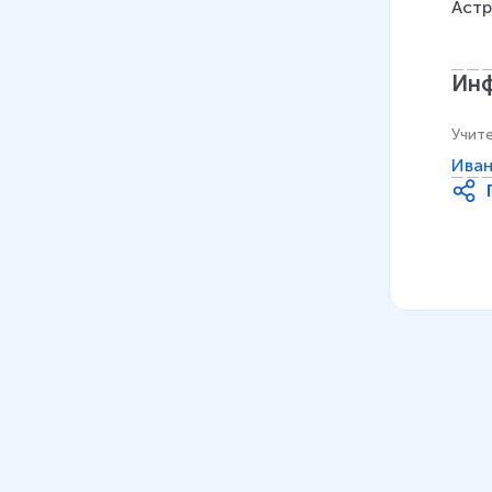
Астр
Инф
Учит
Иван