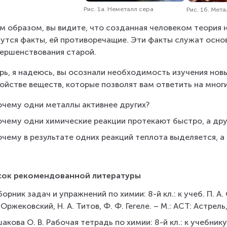
Рис. 1а. Неметалл сера
Рис. 1б. Мет
м образом, вы видите, что созданная человеком теория 
утся факты, ей противоречащие. Эти факты служат основ
ершенствования старой.
рь, я надеюсь, вы осознали необходимость изучения нов
ойстве веществ, которые позволят вам ответить на мног
очему одни металлы активнее других?
очему одни химические реакции протекают быстро, а др
чему в результате одних реакций теплота выделяется, а 
сок рекомендованной литературы
орник задач и упражнений по химии: 8-й кл.: к учеб. П. А.
 Оржековский, Н. А. Титов, Ф. Ф. Гегеле. – М.: АСТ: Астрель,
акова О. В. Рабочая тетрадь по химии: 8-й кл.: к учебнику