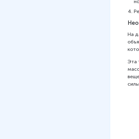
но
Р
Нео
На д
объя
кото
Эта 
масс
веще
силь