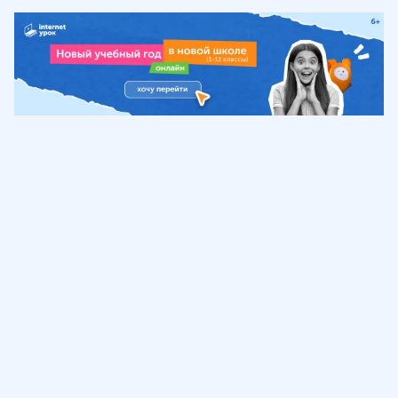
Обучение
ИнтернетУрок
Помощь
© ИнтернетУрок, 2009-
2026
8 (800) 775-41-21
info@interneturok.ru
101 000, г. Москва а/я 711 ООО «ИНТЕРДА»