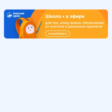
Обучение
ИнтернетУрок
Помощь
© ИнтернетУрок, 2009-
2026
8 (800) 775-41-21
info@interneturok.ru