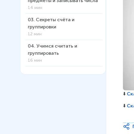
предметы и записывать числа
14 мин
03
.
Секреты счёта и
группировки
12 мин
04
.
Учимся считать и
группировать
16 мин
05
.
Находим закономерности
в ряду
16 мин
⬇️ 
Ск
06
.
Какие бывают формы у
⬇️ 
Ск
предметов
17 мин
07
.
Составляем пары — играем
и считаем